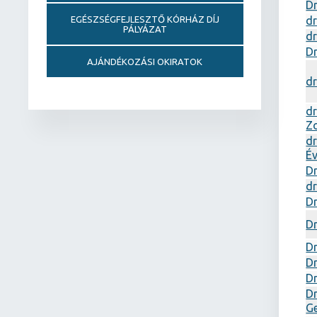
Dr
dr
EGÉSZSÉGFEJLESZTŐ KÓRHÁZ DÍJ
PÁLYÁZAT
dr
Dr
AJÁNDÉKOZÁSI OKIRATOK
dr
dr
Z
dr
É
Dr
dr
Dr
Dr
Dr
Dr
Dr
Dr
Ge