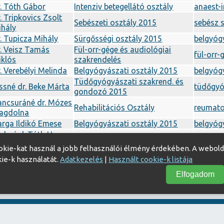
. Tóth Gábor
Intenziv betegellátó osztály
anaest-
. Tripkovics Zsolt
Sebészeti osztály 2015
sebész 
ihály
. Tupicza Mihály
Sürgősségi osztály 2015
belgyóg
. Veisz Tamás
Fül-orr-gége és audiológiai
fül-orr-
iklós
szakrendelés
. Verebélyi Melinda
Belgyógyászati osztály 2015
belgyóg
Tüdőgyógyászati szakrend. és
ssné dr. Beke Márta
tüdőgyó
gondozó 2015
ancsuráné dr. Mózes
Rehabilitációs Osztály
reumatol
agdolna
rga Ildikó Emese
Belgyógyászati osztály 2015
belgyóg
ighné dr.Tóth Hanna
Sürgősségi osztály 2015
általán
ária
okie-kat használ a jobb felhasználói élmény érdekében. A webold
kie-k használatát.
Adatkezelés
|
Használt cookie-k listája
Elfogadom
Akadálymentesítési nyilatkozat