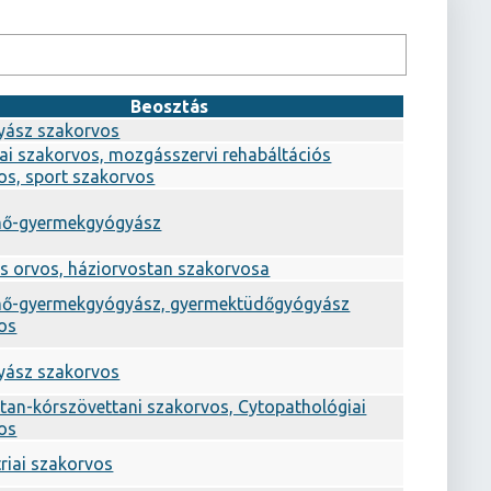
Beosztás
yász szakorvos
iai szakorvos, mozgásszervi rehabáltációs
os, sport szakorvos
mő-gyermekgyógyász
os orvos, háziorvostan szakorvosa
ő-gyermekgyógyász, gyermektüdőgyógyász
os
yász szakorvos
tan-kórszövettani szakorvos, Cytopathológiai
os
riai szakorvos