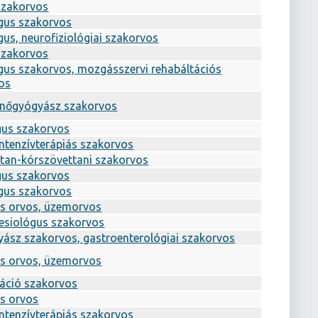
szakorvos
gus szakorvos
gus, neurofiziológiai szakorvos
szakorvos
gus szakorvos, mozgásszervi rehabáltációs
os
-nőgyógyász szakorvos
gus szakorvos
intenzívterápiás szakorvos
tan-kórszövettani szakorvos
gus szakorvos
gus szakorvos
os orvos, üzemorvos
esiológus szakorvos
yász szakorvos, gastroenterológiai szakorvos
os orvos, üzemorvos
táció szakorvos
os orvos
intenzívterápiás szakorvos