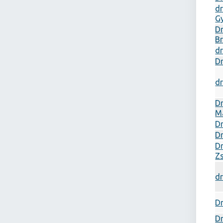
dr
G
Dr
Br
dr
Dr
dr
Dr
M
D
D
Dr
Z
dr
Dr
Dr