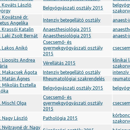
. Kováts László
belgyóg
Belgyógyászati osztály 2015
yörgy
szakorv
. Kovátsné dr.
Intenziv betegellátó osztály
anaest-
etus Angelika
. Krassói Katalin
Anaesthesiológia 2015
anaesth
. Laki Zsolt Bernát
Anaesthesiológia 2015
anaest-
Csecsemő- és
. Lakos Anikó
gyermekgyógyászati osztály
csecse
2015
. Liposits Andrea
klinikai
Vérellátás 2015
ária
szakorv
r. Makacsek Ágota
Intenziv betegellátó osztály
intenzív
r. Matán Ágnes
Rheumatológiai szakrendelés
reumatol
. Mikolás Esztella
Belgyógyászati osztály 2015
belgyóg
sóka
Csecsemő- és
. Mischl Olga
gyermekgyógyászati osztály
csecse
2015
kórbonc
. Nagy László
Pathológia 2015
szakorv
. Nyitrayné dr. Nagy