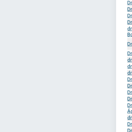
Dr
Dr
Dr
Dr
dr
B
D
Dr
d
dr
d
Dr
Dr
Dr
Dr
Dr
Á
dr
D
D