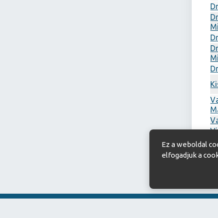
Dr
Dr
M
Dr
Dr
M
Dr
Ki
V
M
Va
V
M
Ez a weboldal co
elfogadjuk a coo