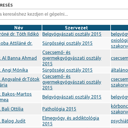
ERESÉS
Név
Szervezet
róné dr. Tóth Ildikó
Belgyógyászati osztály 2015
belgyóg
oxiológ
oba Attiláné dr.
Sürgősségi osztály 2015
szakorv
Csecsemő- és
r. Al Banna Ahmad
gyermekgyógyászati osztály
csecse
2015
. Angi Mónika
Sürgősségi osztály 2015
általán
Csecsemő- és
. Angyalné dr.Tótok
csecsem
gyermekgyógyászati osztály
ária
szakorv
2015
r. Bakos-Martos
Belgyógyászati osztály 2015
belgyóg
ímea
kórbonc
. Bali Ottilia
Pathológia 2015
szakorv
Elmegyógy. és addiktológia
. Balog Judit
psychiát
2015