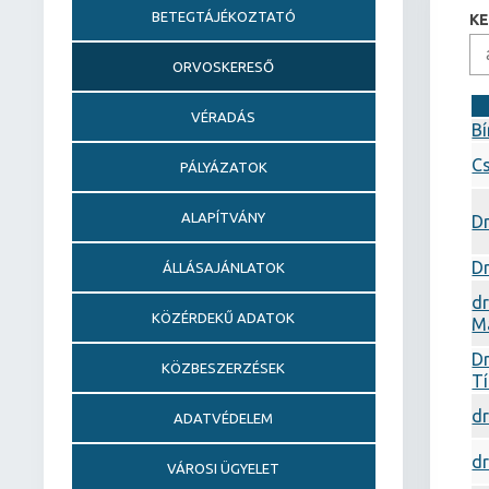
BETEGTÁJÉKOZTATÓ
K
ORVOSKERESŐ
VÉRADÁS
Bí
Cs
PÁLYÁZATOK
ALAPÍTVÁNY
D
Dr
ÁLLÁSAJÁNLATOK
dr
KÖZÉRDEKŰ ADATOK
M
D
KÖZBESZERZÉSEK
T
dr
ADATVÉDELEM
dr
VÁROSI ÜGYELET