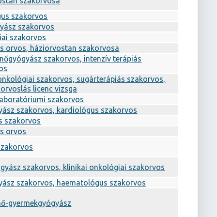
ostan szakorvosa
gus szakorvos
yász szakorvos
iai szakorvos
os orvos, háziorvostan szakorvosa
-nőgyógyász szakorvos, intenzív terápiás
os
 onkológiai szakorvos, sugárterápiás szakorvos,
v orvoslás licenc vizsga
 laboratóriumi szakorvos
yász szakorvos, kardiológus szakorvos
s szakorvos
os orvos
szakorvos
gyász szakorvos, klinikai onkológiai szakorvos
yász szakorvos, haematológus szakorvos
mő-gyermekgyógyász