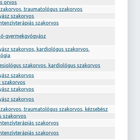
os orvos
szakorvos, traumatológus szakorvos
yász szakorvos
intenzívterápiás szakorvos
mő-gyermekgyógyász
yász szakorvos, kardiológus szakorvos,
lógia
esiológus szakorvos, kardiológus szakorvos
yász szakorvos
 szakorvos
yász szakorvos
yász szakorvos
szakorvos, traumatológus szakorvos, kézsebész
s szakorvos
intenzívterápiás szakorvos
intenzívterápiás szakorvos