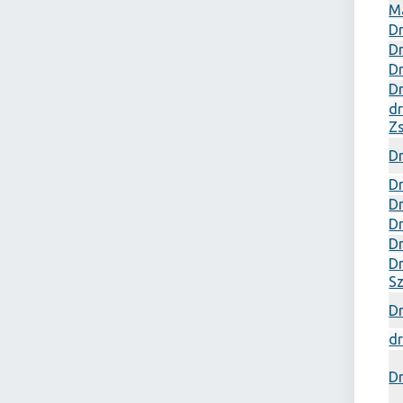
M
Dr
Dr
Dr
Dr
dr
Z
Dr
Dr
Dr
Dr
Dr
D
S
Dr
dr
Dr