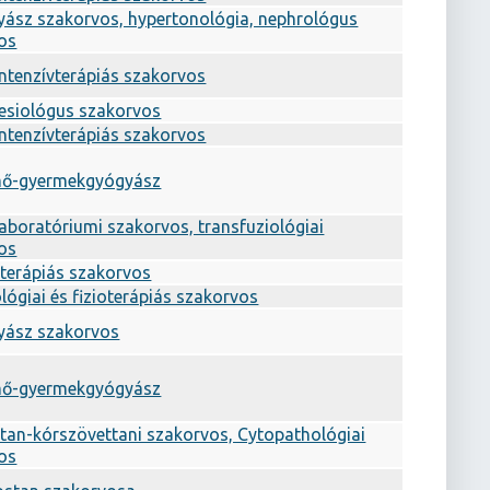
yász szakorvos, hypertonológia, nephrológus
os
intenzívterápiás szakorvos
esiológus szakorvos
intenzívterápiás szakorvos
mő-gyermekgyógyász
 laboratóriumi szakorvos, transfuziológiai
os
 terápiás szakorvos
ógiai és fizioterápiás szakorvos
yász szakorvos
mő-gyermekgyógyász
tan-kórszövettani szakorvos, Cytopathológiai
os