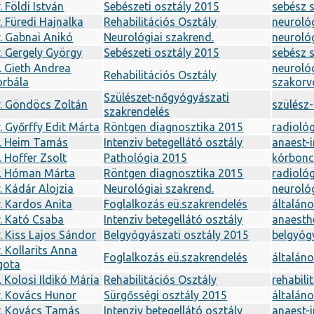
. Földi István
Sebészeti osztály 2015
sebész 
. Füredi Hajnalka
Rehabilitációs Osztály
neuroló
. Gabnai Anikó
Neurológiai szakrend.
neuroló
. Gergely György
Sebészeti osztály 2015
sebész 
. Gieth Andrea
neuroló
Rehabilitációs Osztály
orbála
szakorv
Szülészet-nőgyógyászati
r. Göndöcs Zoltán
szülész
szakrendelés
. Győrffy Edit Márta
Röntgen diagnosztika 2015
radioló
r. Heim Tamás
Intenziv betegellátó osztály
anaest-
. Hoffer Zsolt
Pathológia 2015
kórbonc
r. Hóman Márta
Röntgen diagnosztika 2015
radioló
. Kádár Alojzia
Neurológiai szakrend.
neuroló
. Kardos Anita
Foglalkozás eü.szakrendelés
általán
. Kató Csaba
Intenziv betegellátó osztály
anaesth
. Kiss Lajos Sándor
Belgyógyászati osztály 2015
belgyóg
. Kollarits Anna
Foglalkozás eü.szakrendelés
általán
gota
. Kolosi Ildikó Mária
Rehabilitációs Osztály
rehabili
r. Kovács Hunor
Sürgősségi osztály 2015
általán
r. Kovács Tamás
Intenziv betegellátó osztály
anaest-