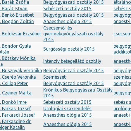
. Barák Zsófia
Belgyógyászati osztály 2015
általán
. Barát István
Sebészeti osztály 2015
sebész 
. Benkő Erzsébet
Belgyógyászati osztály 2015
belgyóg
. Bogdán Zoltán
Anaesthesiológia 2015
anaest-
Csecsemő- és
. Boldizsár Erzsébet
gyermekgyógyászati osztály
csecse
2015
. Bondor Gyula
belgyóg
Sürgősségi osztály 2015
oltán
addikto
. Bötskey Mónika
Intenziv betegellátó osztály
anaesth
va
. Busznyák Veronika
Belgyógyászati osztály 2015
belgyóg
. Cserép Veronika
Szemészet
szemész
. Csillag Peter
Belgyógyászati osztály 2015
belgyóg
Krónikus Belgyógyászati Osztály
. Czeiner Márta
belgyóg
2015
. Donkó Imre
Sebészeti osztály 2015
sebész 
. Farkas József
Urológiai szakrendelés
urológu
. Farkasdi József
Anaesthesiológia 2015
anaest-
. Farkasdiné dr.
Anaesthesiológia 2015
anaest-
iger Katalin