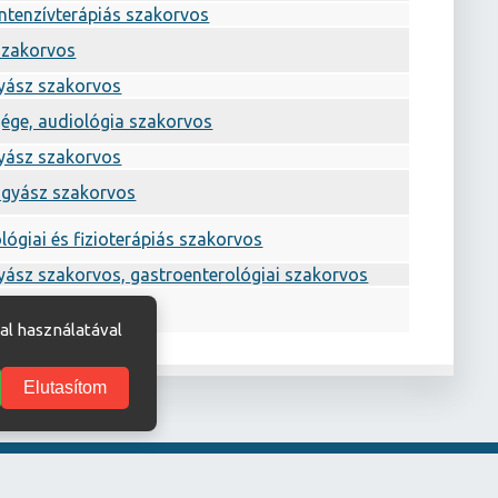
intenzívterápiás szakorvos
szakorvos
yász szakorvos
gége, audiológia szakorvos
yász szakorvos
gyász szakorvos
ógiai és fizioterápiás szakorvos
yász szakorvos, gastroenterológiai szakorvos
os orvos
al használatával
Elutasítom