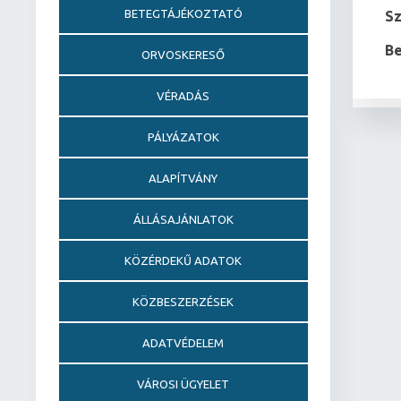
BETEGTÁJÉKOZTATÓ
S
Be
ORVOSKERESŐ
VÉRADÁS
PÁLYÁZATOK
ALAPÍTVÁNY
ÁLLÁSAJÁNLATOK
KÖZÉRDEKŰ ADATOK
KÖZBESZERZÉSEK
ADATVÉDELEM
VÁROSI ÜGYELET