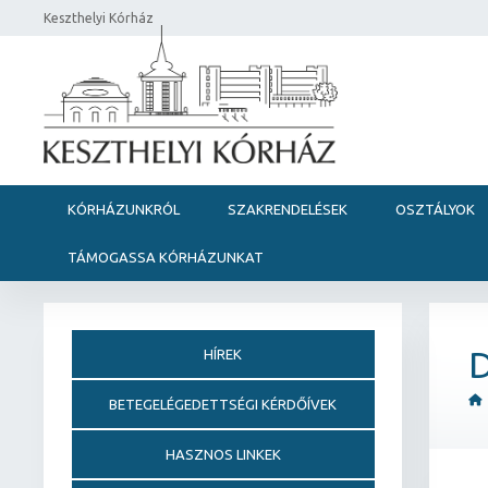
Keszthelyi Kórház
KÓRHÁZUNKRÓL
SZAKRENDELÉSEK
OSZTÁLYOK
TÁMOGASSA KÓRHÁZUNKAT
D
HÍREK
BETEGELÉGEDETTSÉGI KÉRDŐÍVEK
HASZNOS LINKEK