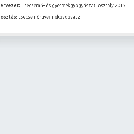
zervezet:
Csecsemő- és gyermekgyógyászati osztály 2015
osztás:
csecsemő-gyermekgyógyász