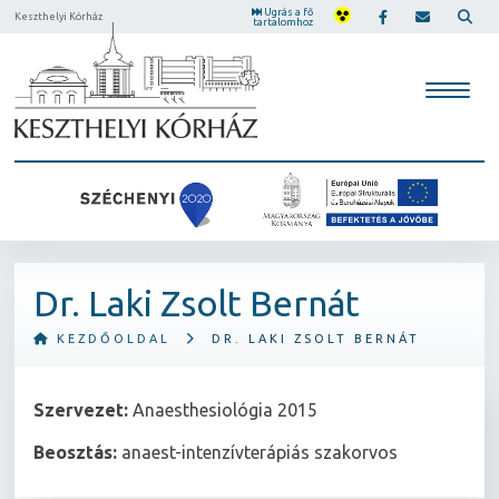
Ugrás a fő
Keszthelyi Kórház
tartalomhoz
Dr. Laki Zsolt Bernát
KEZDŐOLDAL
DR. LAKI ZSOLT BERNÁT
Szervezet:
Anaesthesiológia 2015
Beosztás:
anaest-intenzívterápiás szakorvos