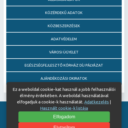
KÖZÉRDEKŰ ADATOK
KÖZBESZERZÉSEK
ADATVÉDELEM
VÁROSI ÜGYELET
EGÉSZSÉGFEJLESZTŐ KÓRHÁZ DÍJ PÁLYÁZAT
AJÁNDÉKOZÁSI OKIRATOK
Ez a weboldal cookie-kat használ a jobb felhasználói
élmény érdekében. A weboldal használatával
elfogadjuk a cookie-k használatát.
Adatkezelés
|
Használt cookie-k listája
Akadálymentesítési nyilatkozat
Elfogadom
© Copyright 2026 Keszthelyi Kórház | All Rights Reserved.
| Designed by
ASSEMBLY
Elutasítom