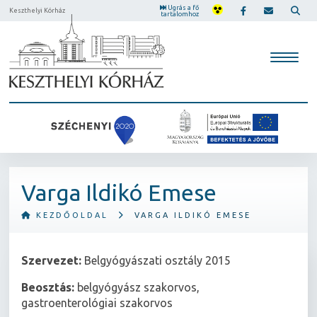
Ugrás a fő
Keszthelyi Kórház
tartalomhoz
Varga Ildikó Emese
KEZDŐOLDAL
VARGA ILDIKÓ EMESE
Szervezet:
Belgyógyászati osztály 2015
Beosztás:
belgyógyász szakorvos,
gastroenterológiai szakorvos