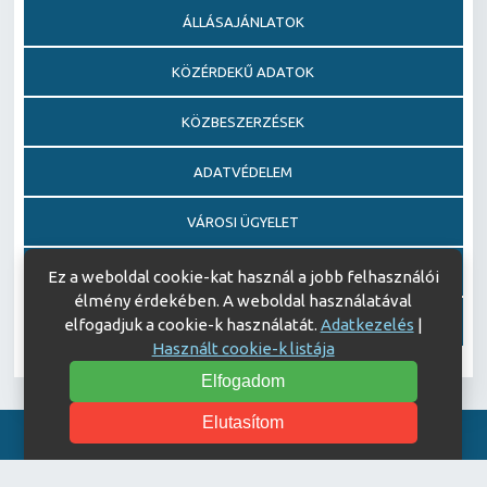
ÁLLÁSAJÁNLATOK
KÖZÉRDEKŰ ADATOK
KÖZBESZERZÉSEK
ADATVÉDELEM
VÁROSI ÜGYELET
EGÉSZSÉGFEJLESZTŐ KÓRHÁZ DÍJ PÁLYÁZAT
Ez a weboldal cookie-kat használ a jobb felhasználói
élmény érdekében. A weboldal használatával
AJÁNDÉKOZÁSI OKIRATOK
elfogadjuk a cookie-k használatát.
Adatkezelés
|
Használt cookie-k listája
Elfogadom
Elutasítom
Akadálymentesítési nyilatkozat