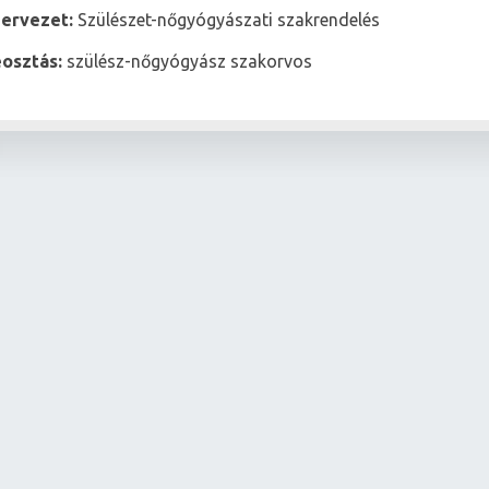
zervezet:
Szülészet-nőgyógyászati szakrendelés
osztás:
szülész-nőgyógyász szakorvos