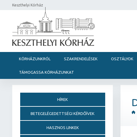
Keszthelyi Kórház
KÓRHÁZUNKRÓL
SZAKRENDELÉSEK
OSZTÁLYOK
TÁMOGASSA KÓRHÁZUNKAT
D
HÍREK
BETEGELÉGEDETTSÉGI KÉRDŐÍVEK
HASZNOS LINKEK