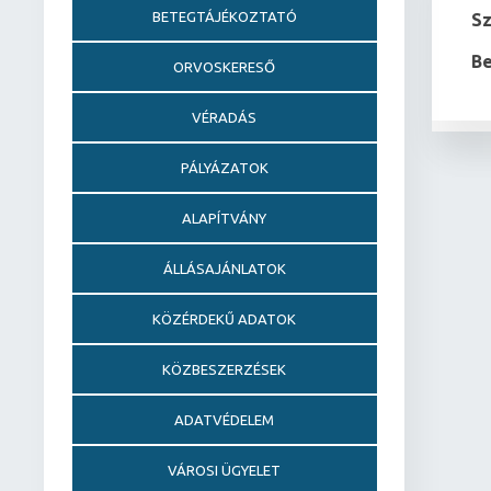
BETEGTÁJÉKOZTATÓ
S
Be
ORVOSKERESŐ
VÉRADÁS
PÁLYÁZATOK
ALAPÍTVÁNY
ÁLLÁSAJÁNLATOK
KÖZÉRDEKŰ ADATOK
KÖZBESZERZÉSEK
ADATVÉDELEM
VÁROSI ÜGYELET