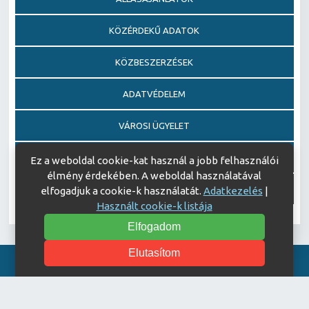
KÖZÉRDEKŰ ADATOK
KÖZBESZERZÉSEK
ADATVÉDELEM
VÁROSI ÜGYELET
EGÉSZSÉGFEJLESZTŐ KÓRHÁZ DÍJ PÁLYÁZAT
Ez a weboldal cookie-kat használ a jobb felhasználói
élmény érdekében. A weboldal használatával
AJÁNDÉKOZÁSI OKIRATOK
elfogadjuk a cookie-k használatát.
Adatkezelés
|
Használt cookie-k listája
Elfogadom
Elutasítom
Akadálymentesítési nyilatkozat
© Copyright 2026 Keszthelyi Kórház | All Rights Reserved.
| Designed by
ASSEMBLY