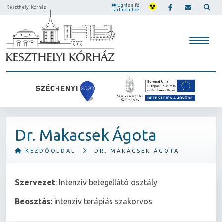
Ugrás a fő
Keszthelyi Kórház
tartalomhoz
Dr. Makacsek Ágota
KEZDŐOLDAL
DR. MAKACSEK ÁGOTA
Szervezet:
Intenziv betegellátó osztály
Beosztás:
intenzív terápiás szakorvos