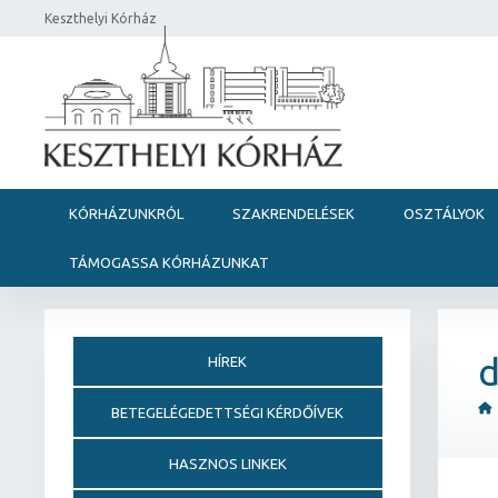
Keszthelyi Kórház
KÓRHÁZUNKRÓL
SZAKRENDELÉSEK
OSZTÁLYOK
TÁMOGASSA KÓRHÁZUNKAT
d
HÍREK
BETEGELÉGEDETTSÉGI KÉRDŐÍVEK
HASZNOS LINKEK