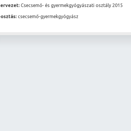
zervezet:
Csecsemő- és gyermekgyógyászati osztály 2015
osztás:
csecsemő-gyermekgyógyász