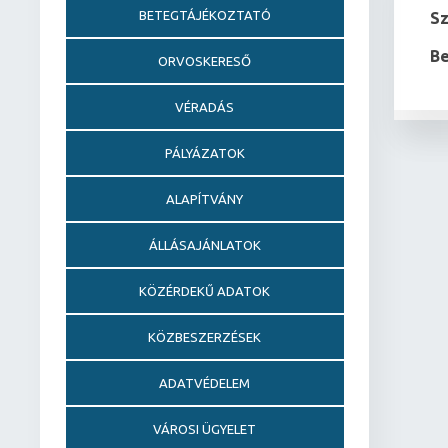
BETEGTÁJÉKOZTATÓ
S
Be
ORVOSKERESŐ
VÉRADÁS
PÁLYÁZATOK
ALAPÍTVÁNY
ÁLLÁSAJÁNLATOK
KÖZÉRDEKŰ ADATOK
KÖZBESZERZÉSEK
ADATVÉDELEM
VÁROSI ÜGYELET