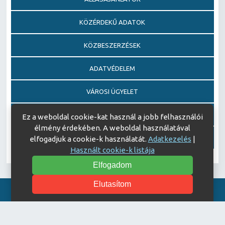
KÖZÉRDEKŰ ADATOK
KÖZBESZERZÉSEK
ADATVÉDELEM
VÁROSI ÜGYELET
EGÉSZSÉGFEJLESZTŐ KÓRHÁZ DÍJ PÁLYÁZAT
Ez a weboldal cookie-kat használ a jobb felhasználói
élmény érdekében. A weboldal használatával
AJÁNDÉKOZÁSI OKIRATOK
elfogadjuk a cookie-k használatát.
Adatkezelés
|
Használt cookie-k listája
Elfogadom
Elutasítom
Akadálymentesítési nyilatkozat
© Copyright 2026 Keszthelyi Kórház | All Rights Reserved.
| Designed by
ASSEMBLY