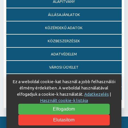
ALAPÍTVÁNY
ÁLLÁSAJÁNLATOK
KÖZÉRDEKŰ ADATOK
KÖZBESZERZÉSEK
ADATVÉDELEM
VÁROSI ÜGYELET
EGÉSZSÉGFEJLESZTŐ KÓRHÁZ DÍJ PÁLYÁZAT
Ez a weboldal cookie-kat használ a jobb felhasználói
élmény érdekében. A weboldal használatával
AJÁNDÉKOZÁSI OKIRATOK
elfogadjuk a cookie-k használatát.
Adatkezelés
|
Használt cookie-k listája
Elfogadom
Elutasítom