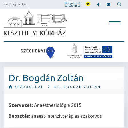
Ugrás a fő
Keszthelyi Kórház
tartalomhoz
Dr. Bogdán Zoltán
KEZDŐOLDAL
DR. BOGDÁN ZOLTÁN
Szervezet:
Anaesthesiológia 2015
Beosztás:
anaest-intenzívterápiás szakorvos