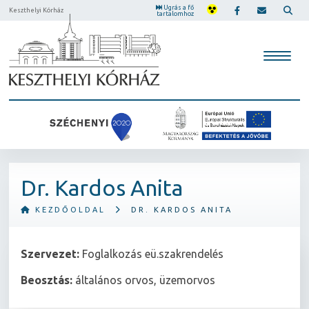
Ugrás a fő
Keszthelyi Kórház
tartalomhoz
Dr. Kardos Anita
KEZDŐOLDAL
DR. KARDOS ANITA
Szervezet:
Foglalkozás eü.szakrendelés
Beosztás:
általános orvos, üzemorvos