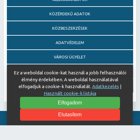
KÖZÉRDEKŰ ADATOK
KÖZBESZERZÉSEK
ADATVÉDELEM
VÁROSI ÜGYELET
EGÉSZSÉGFEJLESZTŐ KÓRHÁZ DÍJ PÁLYÁZAT
Ez a weboldal cookie-kat használ a jobb felhasználói
élmény érdekében. A weboldal használatával
AJÁNDÉKOZÁSI OKIRATOK
elfogadjuk a cookie-k használatát.
Adatkezelés
|
Használt cookie-k listája
Elfogadom
Elutasítom
Akadálymentesítési nyilatkozat
© Copyright 2026 Keszthelyi Kórház | All Rights Reserved.
| Designed by
ASSEMBLY