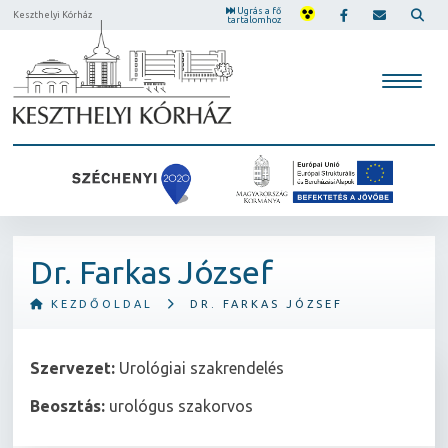
Ugrás a fő
Keszthelyi Kórház
tartalomhoz
Dr. Farkas József
KEZDŐOLDAL
DR. FARKAS JÓZSEF
Szervezet:
Urológiai szakrendelés
Beosztás:
urológus szakorvos