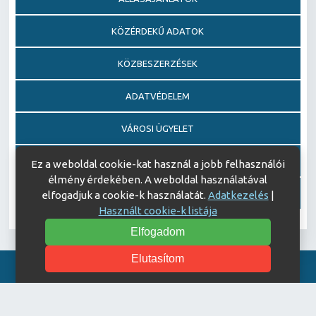
KÖZÉRDEKŰ ADATOK
KÖZBESZERZÉSEK
ADATVÉDELEM
VÁROSI ÜGYELET
EGÉSZSÉGFEJLESZTŐ KÓRHÁZ DÍJ PÁLYÁZAT
Ez a weboldal cookie-kat használ a jobb felhasználói
élmény érdekében. A weboldal használatával
AJÁNDÉKOZÁSI OKIRATOK
elfogadjuk a cookie-k használatát.
Adatkezelés
|
Használt cookie-k listája
Elfogadom
Elutasítom
Akadálymentesítési nyilatkozat
© Copyright 2026 Keszthelyi Kórház | All Rights Reserved.
| Designed by
ASSEMBLY