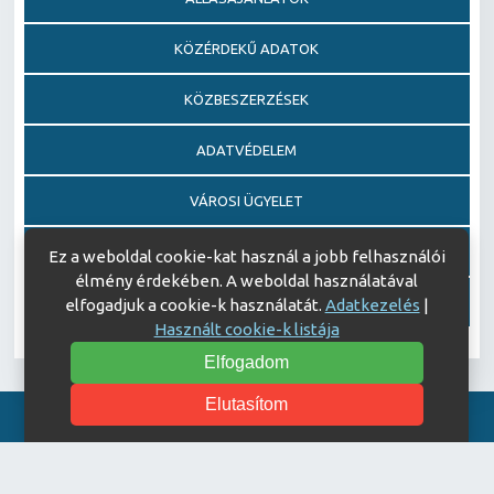
KÖZÉRDEKŰ ADATOK
KÖZBESZERZÉSEK
ADATVÉDELEM
VÁROSI ÜGYELET
EGÉSZSÉGFEJLESZTŐ KÓRHÁZ DÍJ PÁLYÁZAT
Ez a weboldal cookie-kat használ a jobb felhasználói
élmény érdekében. A weboldal használatával
AJÁNDÉKOZÁSI OKIRATOK
elfogadjuk a cookie-k használatát.
Adatkezelés
|
Használt cookie-k listája
Elfogadom
Elutasítom
Akadálymentesítési nyilatkozat
© Copyright 2026 Keszthelyi Kórház | All Rights Reserved.
| Designed by
ASSEMBLY