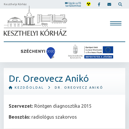
Ugrás a fő
Keszthelyi Kórház
tartalomhoz
Dr. Oreovecz Anikó
KEZDŐOLDAL
DR. OREOVECZ ANIKÓ
Szervezet:
Röntgen diagnosztika 2015
Beosztás:
radiológus szakorvos