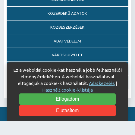
KÖZÉRDEKŰ ADATOK
KÖZBESZERZÉSEK
ADATVÉDELEM
VÁROSI ÜGYELET
EGÉSZSÉGFEJLESZTŐ KÓRHÁZ DÍJ PÁLYÁZAT
Ez a weboldal cookie-kat használ a jobb felhasználói
élmény érdekében. A weboldal használatával
AJÁNDÉKOZÁSI OKIRATOK
elfogadjuk a cookie-k használatát.
Adatkezelés
|
Használt cookie-k listája
Elfogadom
Elutasítom
Akadálymentesítési nyilatkozat
© Copyright 2026 Keszthelyi Kórház | All Rights Reserved.
| Designed by
ASSEMBLY