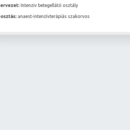
zervezet:
Intenziv betegellátó osztály
osztás:
anaest-intenzívterápiás szakorvos