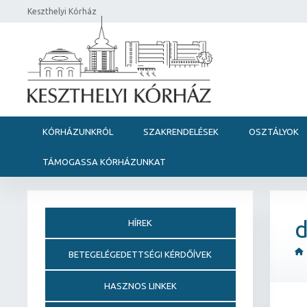
Keszthelyi Kórház
KÓRHÁZUNKRÓL
SZAKRENDELÉSEK
OSZTÁLYOK
TÁMOGASSA KÓRHÁZUNKAT
d
HÍREK
BETEGELÉGEDETTSÉGI KÉRDŐÍVEK
HASZNOS LINKEK