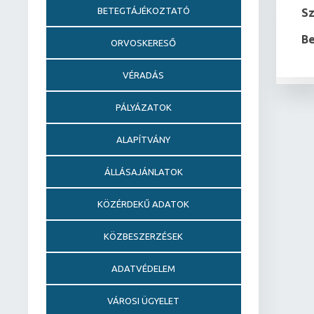
BETEGTÁJÉKOZTATÓ
S
Be
ORVOSKERESŐ
VÉRADÁS
PÁLYÁZATOK
ALAPÍTVÁNY
ÁLLÁSAJÁNLATOK
KÖZÉRDEKŰ ADATOK
KÖZBESZERZÉSEK
ADATVÉDELEM
VÁROSI ÜGYELET