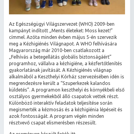
Az Egészségügyi Világszervezet (WHO) 2009-ben
kampányt indított „Ments életeket: Moss kezet!”
címmel. Azóta minden évben május 5-én szervezik
meg a Kézhigiénés Világnapot. A WHO felhívására
Magyarország már 2010-ben csatlakozott a
„Felhívás a betegellátás globális biztonságáért”
programhoz, vállalva a kézhigiéne, a kézfertőtlenítés
gyakorlatának javítását. A Kézhigiénés világnap
alkalmából a Keszthelyi Kórház szervezésében idén is
megrendezésre került a “Szuperkezek kalandos
küldetés”. A programon keszthelyi és környékbeli első
osztályos gyermekekből álló csapatok vettek részt.
Különböző interaktív feladatok teljesítése során
megismerték a kézmosás és a kézhigiénia lépéseit és
azok fontosságát. A program végén minden
résztvevő csapat elismerésben részesült.
Az eseményen készült fotók itt