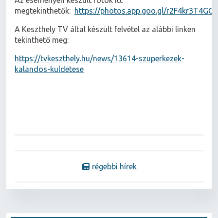
megtekinthetők:
https://photos.app.goo.gl/r2F4kr3T4GG
A Keszthely TV által készült felvétel az alábbi linken
tekinthető meg:
https://tvkeszthely.hu/news/13614-szuperkezek-
kalandos-kuldetese
régebbi hírek