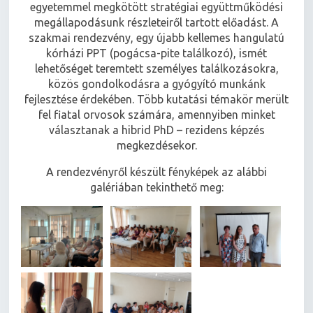
egyetemmel megkötött stratégiai együttműködési
megállapodásunk részleteiről tartott előadást. A
szakmai rendezvény, egy újabb kellemes hangulatú
kórházi PPT (pogácsa-pite találkozó), ismét
lehetőséget teremtett személyes találkozásokra,
közös gondolkodásra a gyógyító munkánk
fejlesztése érdekében. Több kutatási témakör merült
fel fiatal orvosok számára, amennyiben minket
választanak a hibrid PhD – rezidens képzés
megkezdésekor.
A rendezvényről készült fényképek az alábbi
galériában tekinthető meg: