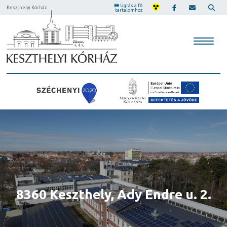
Ugrás a fő
Keszthelyi Kórház
tartalomhoz
Központi előjegyző 06-83/511-
8360 Keszthely, Ady Endre u. 2.
8360 Keszthely, Ady Endre u. 2.
342