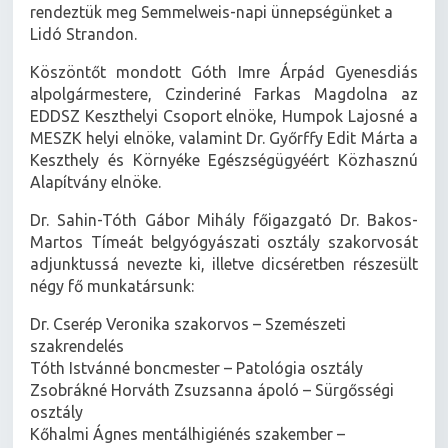
rendeztük meg Semmelweis-napi ünnepségünket a
Lidó Strandon.
Köszöntőt mondott Góth Imre Árpád Gyenesdiás
alpolgármestere, Czinderiné Farkas Magdolna az
EDDSZ Keszthelyi Csoport elnöke, Humpok Lajosné a
MESZK helyi elnöke, valamint Dr. Győrffy Edit Márta a
Keszthely és Környéke Egészségügyéért Közhasznú
Alapítvány elnöke.
Dr. Sahin-Tóth Gábor Mihály főigazgató Dr. Bakos-
Martos Tímeát belgyógyászati osztály szakorvosát
adjunktussá nevezte ki, illetve dicséretben részesült
négy fő munkatársunk:
Dr. Cserép Veronika szakorvos – Szemészeti
szakrendelés
Tóth Istvánné boncmester – Patológia osztály
Zsobrákné Horváth Zsuzsanna ápoló – Sürgősségi
osztály
Kőhalmi Ágnes mentálhigiénés szakember –