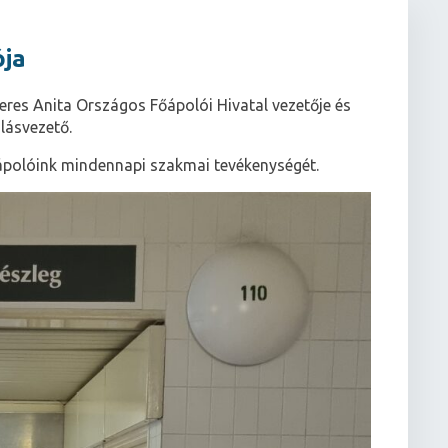
ója
eres Anita Országos Főápolói Hivatal vezetője és
lásvezető.
ápolóink mindennapi szakmai tevékenységét.