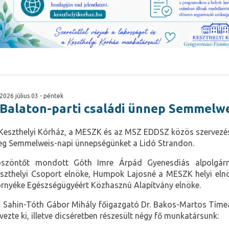
2026 július 03 - péntek
Balaton-parti családi ünnep Semmelw
Keszthelyi Kórház, a MESZK és az MSZ EDDSZ közös szervezé
g Semmelweis-napi ünnepségünket a Lidó Strandon.
szöntőt mondott Góth Imre Árpád Gyenesdiás alpolgár
szthelyi Csoport elnöke, Humpok Lajosné a MESZK helyi elnök
rnyéke Egészségügyéért Közhasznú Alapítvány elnöke.
. Sahin-Tóth Gábor Mihály főigazgató Dr. Bakos-Martos Tíme
vezte ki, illetve dicséretben részesült négy fő munkatársunk: