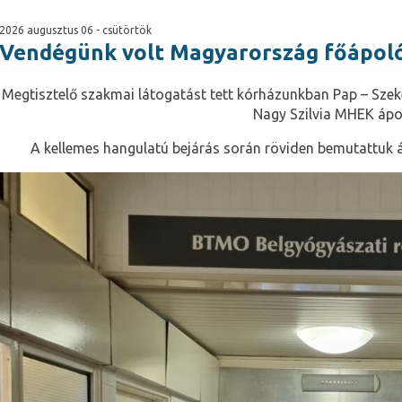
2026 augusztus 06 - csütörtök
Vendégünk volt Magyarország főápol
Megtisztelő szakmai látogatást tett kórházunkban Pap – Szek
Nagy Szilvia MHEK ápo
A kellemes hangulatú bejárás során röviden bemutattuk 