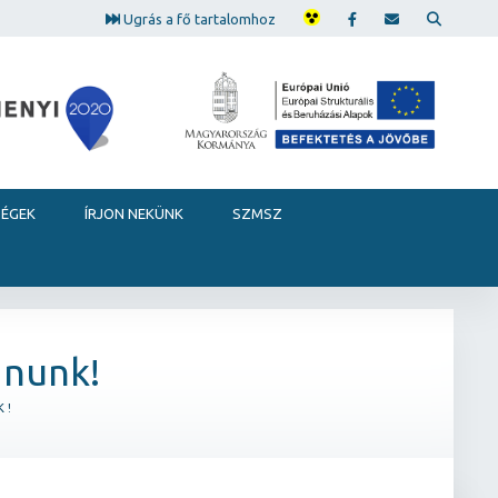
Ugrás a fő tartalomhoz
SÉGEK
ÍRJON NEKÜNK
SZMSZ
ánunk!
K!