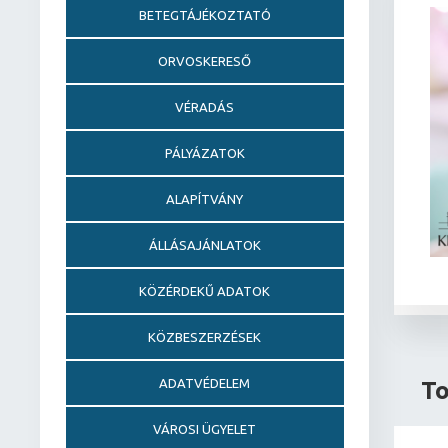
BETEGTÁJÉKOZTATÓ
ORVOSKERESŐ
VÉRADÁS
PÁLYÁZATOK
ALAPÍTVÁNY
ÁLLÁSAJÁNLATOK
KÖZÉRDEKŰ ADATOK
KÖZBESZERZÉSEK
ADATVÉDELEM
To
VÁROSI ÜGYELET