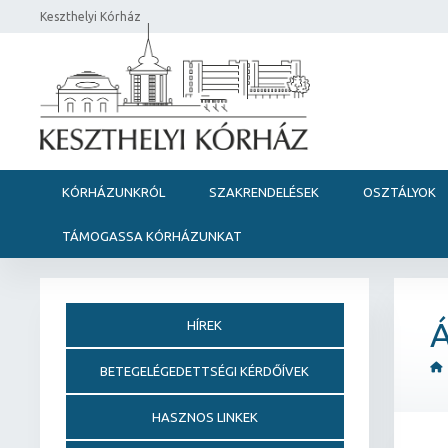
Keszthelyi Kórház
KÓRHÁZUNKRÓL
SZAKRENDELÉSEK
OSZTÁLYOK
TÁMOGASSA KÓRHÁZUNKAT
Á
HÍREK
BETEGELÉGEDETTSÉGI KÉRDŐÍVEK
HASZNOS LINKEK