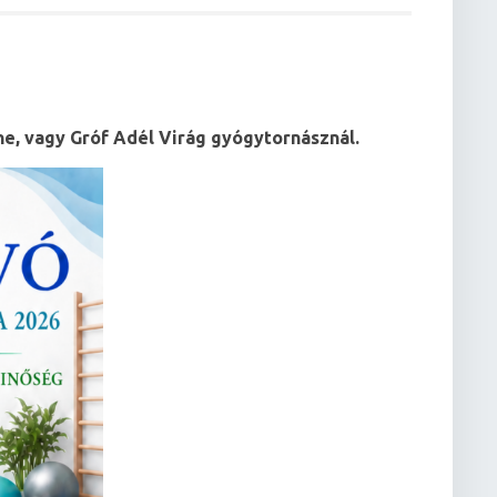
ó
ne, vagy Gróf Adél Virág gyógytornásznál.