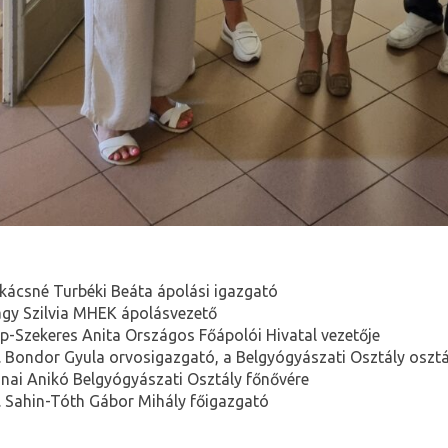
kácsné Turbéki Beáta ápolási igazgató
gy Szilvia MHEK ápolásvezető
p-Szekeres Anita Országos Főápolói Hivatal vezetője
. Bondor Gyula orvosigazgató, a Belgyógyászati Osztály oszt
nai Anikó Belgyógyászati Osztály főnővére
. Sahin-Tóth Gábor Mihály főigazgató