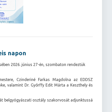
eis napon
sében 2026. június 27-én, szombaton rendeztük
mestere, Czinderiné Farkas Magdolna az EDDSZ
e, valamint Dr. Győrffy Edit Márta a Keszthely és
át belgyógyászati osztály szakorvosát adjunktussá