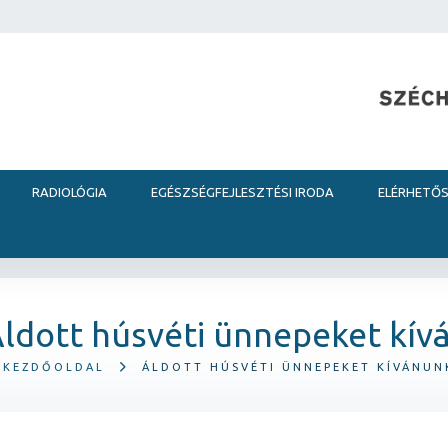
RADIOLÓGIA
EGÉSZSÉGFEJLESZTÉSI IRODA
ELÉRHETŐ
ldott húsvéti ünnepeket kív
KEZDŐOLDAL
ÁLDOTT HÚSVÉTI ÜNNEPEKET KÍVÁNUN