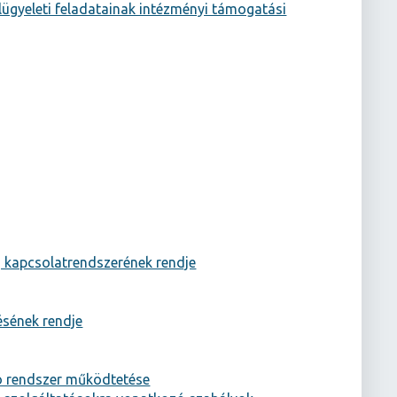
elügyeleti feladatainak intézményi támogatási
, kapcsolatrendszerének rendje
tésének rendje
tó rendszer működtetése