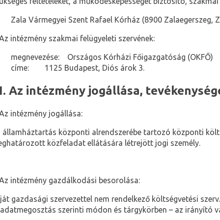
ükséges feltételeket, a működésképességet biztosító, szakma
Zala Vármegyei Szent Rafael Kórház (8900 Zalaegerszeg, Zrí
Az intézmény szakmai felügyeleti szervének:
megnevezése:
Országos Kórházi Főigazgatóság (OKFŐ)
címe:
1125 Budapest, Diós árok 3.
II. Az intézmény jogállása, tevékenységei
Az intézmény jogállása:
 államháztartás központi alrendszerébe tartozó központi költ
ghatározott közfeladat ellátására létrejött jogi személy.
Az intézmény gazdálkodási besorolása:
ját gazdasági szervezettel nem rendelkező költségvetési szerv. 
ladatmegosztás szerinti módon és tárgykörben – az irányító vá