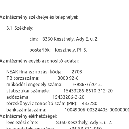
Az intézmény székhelye és telephelyei:
3.1.
Székhely:
cím:
8360 Keszthely, Ady E. u. 2.
postafiók:
Keszthely, Pf: 5.
Az intézmény egyéb azonosító adatai:
NEAK finanszírozási kódja:
2703
TB törzsszáma:
3000 92-6
működési engedély száma:
IF-986-7/2015.
statisztikai számjele:
15433286-8610-312-20
adószáma:
15433286-2-20
törzskönyvi azonosító szám (PIR):
433280
bankszámlaszáma:
10049006-00324405-0000000
 Az intézmény elérhetőségei:
levelezési címe:
8360 Keszthely, Ady E. u. 2.
központi telefonszáma:
+36 83 311-060