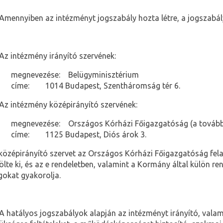
Amennyiben az intézményt jogszabály hozta létre, a jogszabály
Az intézmény irányító szervének:
megnevezése:
Belügyminisztérium
címe:
1014 Budapest, Szentháromság tér 6.
Az intézmény középirányító szervének:
megnevezése:
Országos Kórházi Főigazgatóság (a továb
címe:
1125 Budapest, Diós árok 3.
középirányító szervet az Országos Kórházi Főigazgatóság felad
lölte ki, és az e rendeletben, valamint a Kormány által külön r
gokat gyakorolja.
A hatályos jogszabályok alapján az intézményt irányító, vala