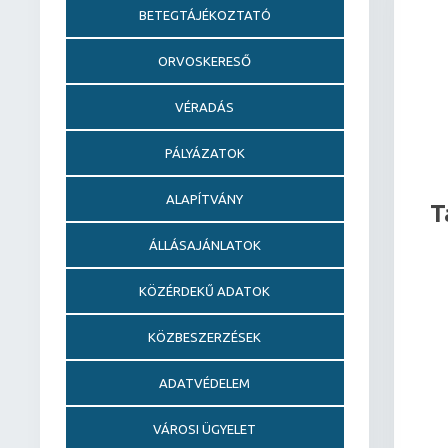
BETEGTÁJÉKOZTATÓ
ORVOSKERESŐ
VÉRADÁS
PÁLYÁZATOK
ALAPÍTVÁNY
T
ÁLLÁSAJÁNLATOK
KÖZÉRDEKŰ ADATOK
KÖZBESZERZÉSEK
ADATVÉDELEM
VÁROSI ÜGYELET