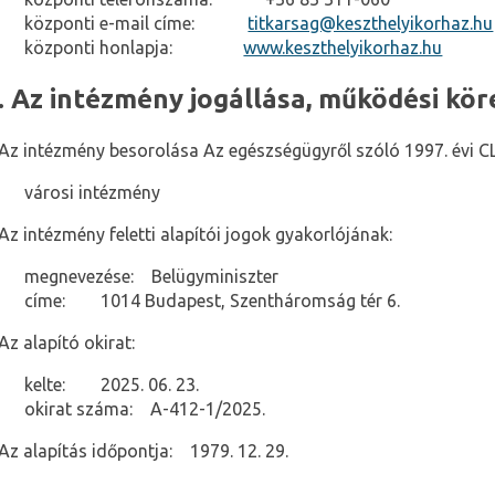
központi e-mail címe:
titkarsag@keszthelyikorhaz.hu
központi honlapja:
www.keszthelyikorhaz.hu
I. Az intézmény jogállása, működési kör
Az intézmény besorolása Az egészségügyről szóló 1997. évi CLI
városi intézmény
Az intézmény feletti alapítói jogok gyakorlójának:
megnevezése:
Belügyminiszter
címe:
1014 Budapest, Szentháromság tér 6.
Az alapító okirat:
kelte:
2025. 06. 23.
okirat száma:
A-412-1/2025.
Az alapítás időpontja:
1979. 12. 29.