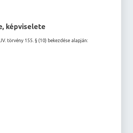
e, képviselete
V. törvény 155. § (10) bekezdése alapján: