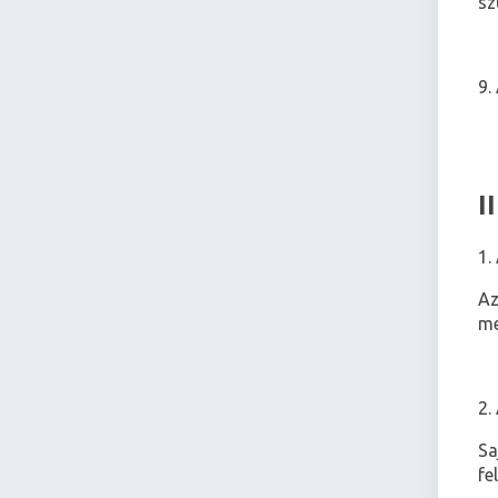
sz
9.
I
1.
Az
me
2.
Sa
fe