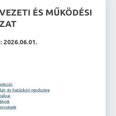
VEZETI ÉS MŰKÖDÉSI
ZAT
: 2026.06.01.
unkciói:
dat- és hatásköri rendszere
bályai
bályok
ékenységek