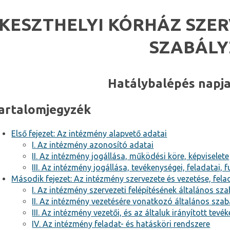
KESZTHELYI KÓRHÁZ SZER
SZABÁLY
Hatálybalépés napja
artalomjegyzék
Első fejezet: Az intézmény alapvető adatai
I. Az intézmény azonosító adatai
II. Az intézmény jogállása, működési köre, képviselete
III. Az intézmény jogállása, tevékenységei, feladatai, f
Második fejezet: Az intézmény szervezete és vezetése, fela
I. Az intézmény szervezeti felépítésének általános sza
II. Az intézmény vezetésére vonatkozó általános sza
III. Az intézmény vezetői, és az általuk irányított tev
IV. Az intézmény feladat- és hatásköri rendszere