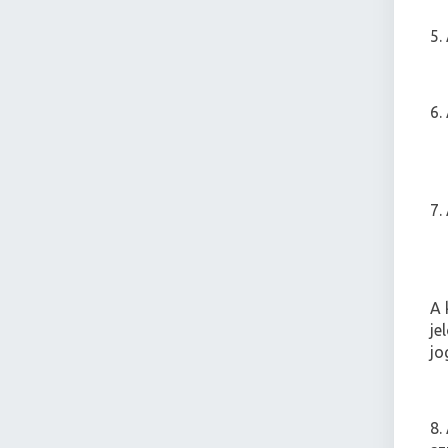
5.
6.
7.
A 
je
jo
8.