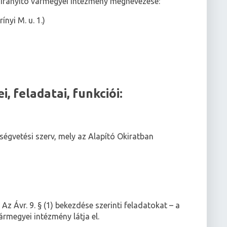
i irányító vármegyei intézmény megnevezése:
nyi M. u. 1.)
, feladatai, funkciói:
ségvetési szerv, mely az Alapító Okiratban
Az Ávr. 9. § (1) bekezdése szerinti feladatokat – a
rmegyei intézmény látja el.