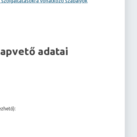
gyi szolgáltatásokra vonatkozó szabályok
lapvető adatai
zhető):