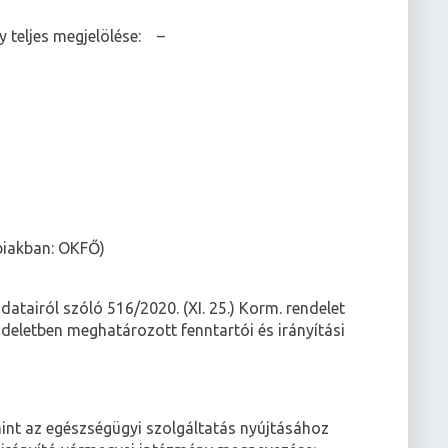
 teljes megjelölése:
–
biakban: OKFŐ)
atairól szóló 516/2020. (XI. 25.) Korm. rendelet
endeletben meghatározott fenntartói és irányítási
mint az egészségügyi szolgáltatás nyújtásához