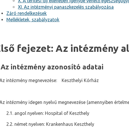
X. A térítési díj ellenében igénybe vehető egészségü
XI. Az intézményi panaszkezelés szabályozása
Záró rendelkezések
Mellékletek, szabályzatok
lső fejezet: Az intézmény a
. Az intézmény azonosító adatai
Az intézmény megnevezése:
Keszthelyi Kórház
Az intézmény idegen nyelvű megnevezése (amennyiben értelme
2.1.
angol nyelven: Hospital of Keszthely
2.2.
német nyelven: Krankenhaus Keszthely