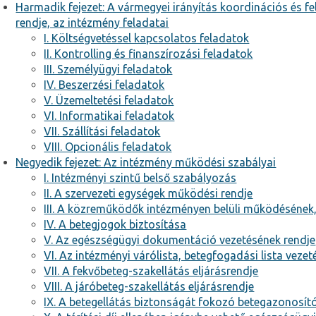
Harmadik fejezet: A vármegyei irányítás koordinációs és f
rendje, az intézmény feladatai
I. Költségvetéssel kapcsolatos feladatok
II. Kontrolling és finanszírozási feladatok
III. Személyügyi feladatok
IV. Beszerzési feladatok
V. Üzemeltetési feladatok
VI. Informatikai feladatok
VII. Szállítási feladatok
VIII. Opcionális feladatok
Negyedik fejezet: Az intézmény működési szabályai
I. Intézményi szintű belső szabályozás
II. A szervezeti egységek működési rendje
III. A közreműködők intézményen belüli működésének
IV. A betegjogok biztosítása
V. Az egészségügyi dokumentáció vezetésének rendje
VI. Az intézményi várólista, betegfogadási lista veze
VII. A fekvőbeteg-szakellátás eljárásrendje
VIII. A járóbeteg-szakellátás eljárásrendje
IX. A betegellátás biztonságát fokozó betegazonosí