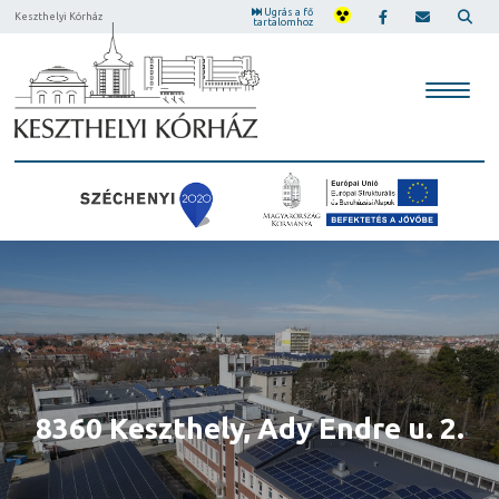
Ugrás a fő
Keszthelyi Kórház
tartalomhoz
Központi előjegyző 06-83/511-
8360 Keszthely, Ady Endre u. 2.
8360 Keszthely, Ady Endre u. 2.
342