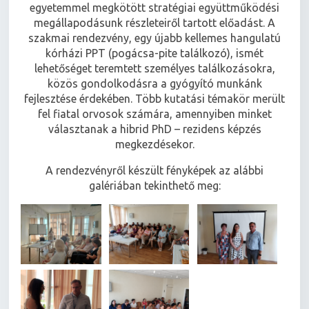
Központ igazgatóhelyettese. A közelmúltban az
egyetemmel megkötött stratégiai együttműködési
megállapodásunk részleteiről tartott előadást. A
szakmai rendezvény, egy újabb kellemes hangulatú
kórházi PPT (pogácsa-pite találkozó), ismét
lehetőséget teremtett személyes találkozásokra,
közös gondolkodásra a gyógyító munkánk
fejlesztése érdekében. Több kutatási témakör merült
fel fiatal orvosok számára, amennyiben minket
választanak a hibrid PhD – rezidens képzés
megkezdésekor.
A rendezvényről készült fényképek az alábbi
galériában tekinthető meg: