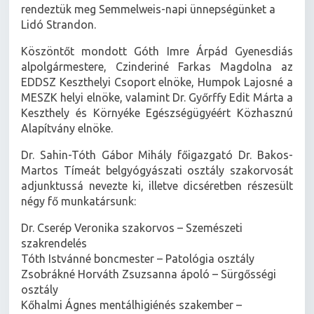
közös szervezésében 2026. június 27-én, szombaton
rendeztük meg Semmelweis-napi ünnepségünket a
Lidó Strandon.
Köszöntőt mondott Góth Imre Árpád Gyenesdiás
alpolgármestere, Czinderiné Farkas Magdolna az
EDDSZ Keszthelyi Csoport elnöke, Humpok Lajosné a
MESZK helyi elnöke, valamint Dr. Győrffy Edit Márta a
Keszthely és Környéke Egészségügyéért Közhasznú
Alapítvány elnöke.
Dr. Sahin-Tóth Gábor Mihály főigazgató Dr. Bakos-
Martos Tímeát belgyógyászati osztály szakorvosát
adjunktussá nevezte ki, illetve dicséretben részesült
négy fő munkatársunk:
Dr. Cserép Veronika szakorvos – Szemészeti
szakrendelés
Tóth Istvánné boncmester – Patológia osztály
Zsobrákné Horváth Zsuzsanna ápoló – Sürgősségi
osztály