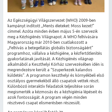
Az Egészségügyi Világszervezet (WHO) 2009-ben
kampányt indított „Ments életeket: Moss kezet!”
címmel. Azóta minden évben május 5-én szervezik
meg a Kézhigiénés Világnapot. A WHO felhívására
Magyarország már 2010-ben csatlakozott a
„Felhívás a betegellátás globális biztonságáért”
programhoz, vállalva a kézhigiéne, a kézfertőtlenítés
gyakorlatának javítását. A Kézhigiénés világnap
alkalmából a Keszthelyi Kórház szervezésében idén is
megrendezésre került a “Szuperkezek kalandos
küldetés”. A programon keszthelyi és környékbeli első
osztályos gyermekekből álló csapatok vettek részt.
Különböző interaktív feladatok teljesítése során
megismerték a kézmosás és a kézhigiénia lépéseit és
azok fontosságát. A program végén minden
résztvevő csapat elismerésben részesült.