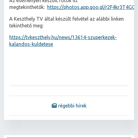
Az eseményen készült fotók itt
megtekinthetők:
https://photos.app.goo.gl/r2F4kr3T4GG
A Keszthely TV által készült felvétel az alábbi linken
tekinthető meg:
https://tvkeszthely.hu/news/13614-szuperkezek-
kalandos-kuldetese
régebbi hírek