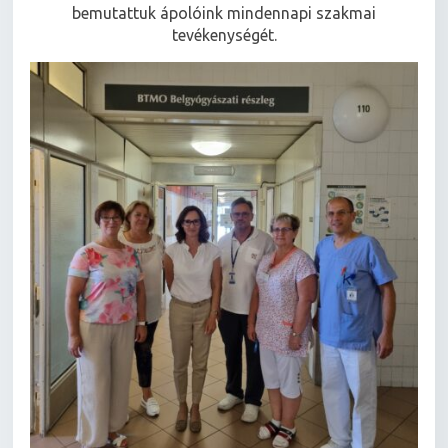
A kellemes hangulatú bejárás során röviden
bemutattuk ápolóink mindennapi szakmai
tevékenységét.