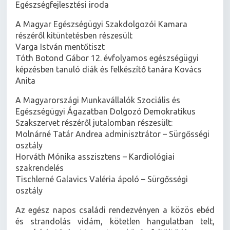
Kőhalmi Ágnes mentálhigiénés szakember –
Egészségfejlesztési iroda
A Magyar Egészségügyi Szakdolgozói Kamara
részéről kitüntetésben részesült
Varga István mentőtiszt
Tóth Botond Gábor 12. évfolyamos egészségügyi
képzésben tanuló diák és felkészítő tanára Kovács
Anita
A Magyarországi Munkavállalók Szociális és
Egészségügyi Ágazatban Dolgozó Demokratikus
Szakszervet részéről jutalomban részesült:
Molnárné Tatár Andrea adminisztrátor – Sürgősségi
osztály
Horváth Mónika asszisztens – Kardiológiai
szakrendelés
Tischlerné Galavics Valéria ápoló – Sürgősségi
osztály
Az egész napos családi rendezvényen a közös ebéd
és strandolás vidám, kötetlen hangulatban telt,