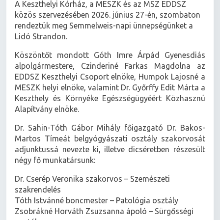
A Keszthelyi Kórház, a MESZK és az MSZ EDDSZ
közös szervezésében 2026. június 27-én, szombaton
rendeztük meg Semmelweis-napi ünnepségünket a
Lidó Strandon.
Köszöntőt mondott Góth Imre Árpád Gyenesdiás
alpolgármestere, Czinderiné Farkas Magdolna az
EDDSZ Keszthelyi Csoport elnöke, Humpok Lajosné a
MESZK helyi elnöke, valamint Dr. Győrffy Edit Márta a
Keszthely és Környéke Egészségügyéért Közhasznú
Alapítvány elnöke.
Dr. Sahin-Tóth Gábor Mihály főigazgató Dr. Bakos-
Martos Tímeát belgyógyászati osztály szakorvosát
adjunktussá nevezte ki, illetve dicséretben részesült
négy fő munkatársunk:
Dr. Cserép Veronika szakorvos – Szemészeti
szakrendelés
Tóth Istvánné boncmester – Patológia osztály
Zsobrákné Horváth Zsuzsanna ápoló – Sürgősségi