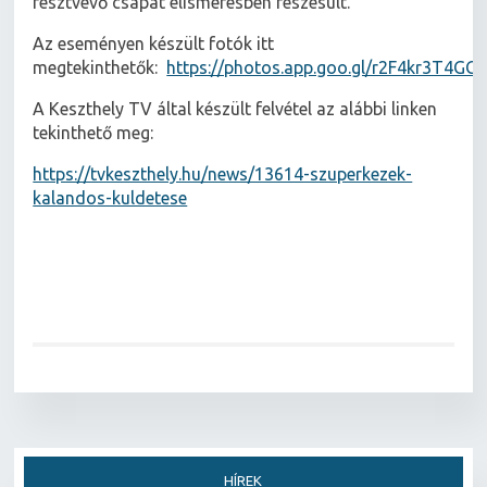
résztvevő csapat elismerésben részesült.
Az eseményen készült fotók itt
megtekinthetők:
https://photos.app.goo.gl/r2F4kr3T4GG
A Keszthely TV által készült felvétel az alábbi linken
tekinthető meg:
https://tvkeszthely.hu/news/13614-szuperkezek-
kalandos-kuldetese
HÍREK