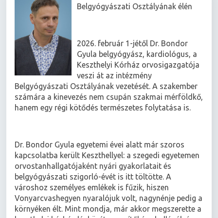
Belgyógyászati Osztályának élén
2026. február 1-jétől Dr. Bondor
Gyula belgyógyász, kardiológus, a
Keszthelyi Kórház orvosigazgatója
veszi át az intézmény
Belgyógyászati Osztályának vezetését. A szakember
számára a kinevezés nem csupán szakmai mérföldkő,
hanem egy régi kötődés természetes folytatása is.
Dr. Bondor Gyula egyetemi évei alatt már szoros
kapcsolatba került Keszthellyel: a szegedi egyetemen
orvostanhallgatójaként nyári gyakorlatait és
belgyógyászati szigorló-évét is itt töltötte. A
városhoz személyes emlékek is fűzik, hiszen
Vonyarcvashegyen nyaralójuk volt, nagynénje pedig a
környéken élt. Mint mondja, már akkor megszerette a