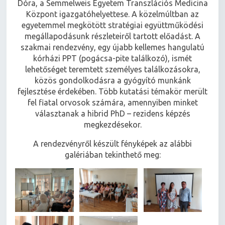
Dóra, a Semmelweis Egyetem Transzlációs Medicina
Központ igazgatóhelyettese. A közelmúltban az
egyetemmel megkötött stratégiai együttműködési
megállapodásunk részleteiről tartott előadást. A
szakmai rendezvény, egy újabb kellemes hangulatú
kórházi PPT (pogácsa-pite találkozó), ismét
lehetőséget teremtett személyes találkozásokra,
közös gondolkodásra a gyógyító munkánk
fejlesztése érdekében. Több kutatási témakör merült
fel fiatal orvosok számára, amennyiben minket
választanak a hibrid PhD – rezidens képzés
megkezdésekor.
A rendezvényről készült fényképek az alábbi
galériában tekinthető meg: