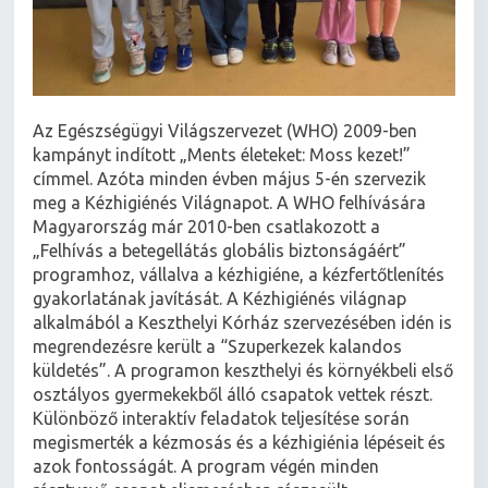
Az Egészségügyi Világszervezet (WHO) 2009-ben
kampányt indított „Ments életeket: Moss kezet!”
címmel. Azóta minden évben május 5-én szervezik
meg a Kézhigiénés Világnapot. A WHO felhívására
Magyarország már 2010-ben csatlakozott a
„Felhívás a betegellátás globális biztonságáért”
programhoz, vállalva a kézhigiéne, a kézfertőtlenítés
gyakorlatának javítását. A Kézhigiénés világnap
alkalmából a Keszthelyi Kórház szervezésében idén is
megrendezésre került a “Szuperkezek kalandos
küldetés”. A programon keszthelyi és környékbeli első
osztályos gyermekekből álló csapatok vettek részt.
Különböző interaktív feladatok teljesítése során
megismerték a kézmosás és a kézhigiénia lépéseit és
azok fontosságát. A program végén minden