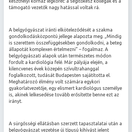
keszthelyi kórház légkörét: a segítőkész kollégák és a
támogató vezetők nagy hatással voltak rá.
A belgyógyászat iránti elköteleződését a szakma
gondolkodásközpontú jellege alapozta meg. „Mindig
is szerettem összefüggésekben gondolkodni, a beteg
állapotát komplexen értelmezni” – fogalmaz. A
belgyógyászati alapok után természetes módon
fordult a kardiológia felé. Már pályája elején, a
kilencvenes évek közepén szívultrahanggal
foglalkozott, tudását Budapesten sajátította el.
Meghatározó élmény volt számára egykori
gyakorlatvezetője, egy elismert kardiológus személye
is, akinek lelkesedése tovább erősítette benne ezt az
irányt.
A sürgősségi ellátásban szerzett tapasztalatai után a
belgyógyászat vezetése új típusú kihívást jelent