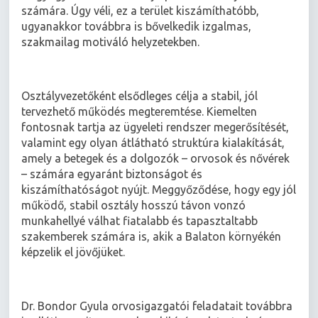
számára. Úgy véli, ez a terület kiszámíthatóbb,
ugyanakkor továbbra is bővelkedik izgalmas,
szakmailag motiváló helyzetekben.
Osztályvezetőként elsődleges célja a stabil, jól
tervezhető működés megteremtése. Kiemelten
fontosnak tartja az ügyeleti rendszer megerősítését,
valamint egy olyan átlátható struktúra kialakítását,
amely a betegek és a dolgozók – orvosok és nővérek
– számára egyaránt biztonságot és
kiszámíthatóságot nyújt. Meggyőződése, hogy egy jól
működő, stabil osztály hosszú távon vonzó
munkahellyé válhat fiatalabb és tapasztaltabb
szakemberek számára is, akik a Balaton környékén
képzelik el jövőjüket.
Dr. Bondor Gyula orvosigazgatói feladatait továbbra