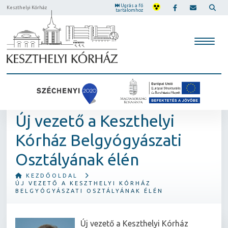
Ugrás a fő
Keszthelyi Kórház
tartalomhoz
Új vezető a Keszthelyi
Kórház Belgyógyászati
Osztályának élén
KEZDŐOLDAL
ÚJ VEZETŐ A KESZTHELYI KÓRHÁZ
BELGYÓGYÁSZATI OSZTÁLYÁNAK ÉLÉN
Új vezető a Keszthelyi Kórház