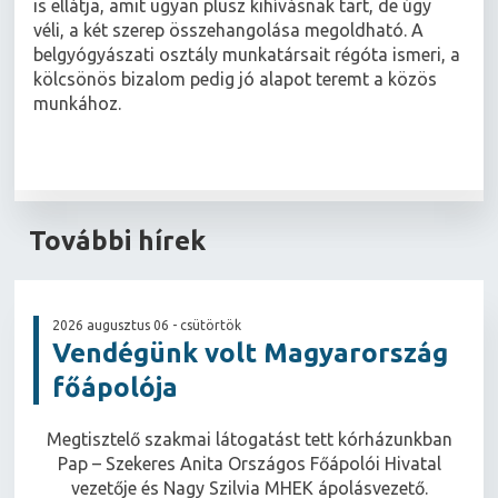
is ellátja, amit ugyan plusz kihívásnak tart, de úgy
véli, a két szerep összehangolása megoldható. A
belgyógyászati osztály munkatársait régóta ismeri, a
kölcsönös bizalom pedig jó alapot teremt a közös
munkához.
További hírek
2026 augusztus 06 - csütörtök
Vendégünk volt Magyarország
főápolója
Megtisztelő szakmai látogatást tett kórházunkban
Pap – Szekeres Anita Országos Főápolói Hivatal
vezetője és Nagy Szilvia MHEK ápolásvezető.