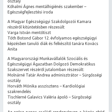
osztály
Kőhalmi Ágnes mentálhigiénés szakember –
Egészségfejlesztési iroda
A Magyar Egészségügyi Szakdolgozói Kamara
részéről kitüntetésben részesült
Varga István mentőtiszt
Tóth Botond Gábor 12. évfolyamos egészségügyi
képzésben tanuló diák és felkészítő tanára Kovács
Anita
A Magyarországi Munkavállalók Szociális és
Egészségügyi Ágazatban Dolgozó Demokratikus
Szakszervet részéről jutalomban részesült:
Molnárné Tatár Andrea adminisztrátor – Sürgősségi
osztály
Horváth Mónika asszisztens – Kardiológiai
szakrendelés
Tischlerné Galavics Valéria ápoló – Sürgősségi
osztály
Az egész napos családi rendezvényen a közös ebéd