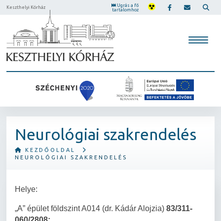
Ugrás a fő
Keszthelyi Kórház
tartalomhoz
Neurológiai szakrendelés
KEZDŐOLDAL
NEUROLÓGIAI SZAKRENDELÉS
Helye:
„A” épület földszint A014 (dr. Kádár Alojzia)
83/311-
060/2808;