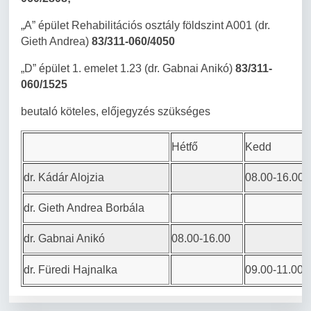
„A” épület Rehabilitációs osztály földszint A001 (dr.
Gieth Andrea)
83/311-060/4050
„D” épület 1. emelet 1.23 (dr. Gabnai Anikó)
83/311-
060/1525
beutaló köteles, előjegyzés szükséges
Hétfő
Kedd
dr. Kádár Alojzia
08.00-16.00
dr. Gieth Andrea Borbála
dr. Gabnai Anikó
08.00-16.00
dr. Füredi Hajnalka
09.00-11.00