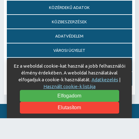
KÖZÉRDEKŰ ADATOK
KÖZBESZERZÉSEK
ADATVÉDELEM
VÁROSI ÜGYELET
EGÉSZSÉGFEJLESZTŐ KÓRHÁZ DÍJ PÁLYÁZAT
Ez a weboldal cookie-kat használ a jobb felhasználói
élmény érdekében. A weboldal használatával
AJÁNDÉKOZÁSI OKIRATOK
elfogadjuk a cookie-k használatát.
Adatkezelés
|
Használt cookie-k listája
Elfogadom
Elutasítom
Akadálymentesítési nyilatkozat
© Copyright 2026 Keszthelyi Kórház | All Rights Reserved.
| Designed by
ASSEMBLY