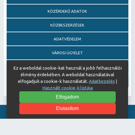
KÖZÉRDEKŰ ADATOK
KÖZBESZERZÉSEK
ADATVÉDELEM
VÁROSI ÜGYELET
EGÉSZSÉGFEJLESZTŐ KÓRHÁZ DÍJ PÁLYÁZAT
Ez a weboldal cookie-kat használ a jobb felhasználói
élmény érdekében. A weboldal használatával
AJÁNDÉKOZÁSI OKIRATOK
elfogadjuk a cookie-k használatát.
Adatkezelés
|
Használt cookie-k listája
Elfogadom
Elutasítom
Akadálymentesítési nyilatkozat
© Copyright 2026 Keszthelyi Kórház | All Rights Reserved.
| Designed by
ASSEMBLY