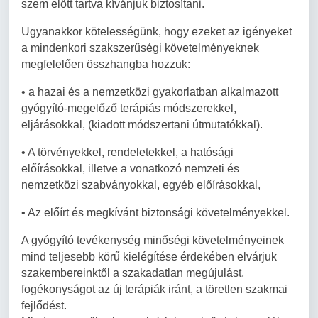
szem előtt tartva kívánjuk biztosítani.
Ugyanakkor kötelességünk, hogy ezeket az igényeket
a mindenkori szakszerűségi követelményeknek
megfelelően összhangba hozzuk:
• a hazai és a nemzetközi gyakorlatban alkalmazott
gyógyító-megelőző terápiás módszerekkel,
eljárásokkal, (kiadott módszertani útmutatókkal).
• A törvényekkel, rendeletekkel, a hatósági
előírásokkal, illetve a vonatkozó nemzeti és
nemzetközi szabványokkal, egyéb előírásokkal,
• Az előírt és megkívánt biztonsági követelményekkel.
A gyógyító tevékenység minőségi követelményeinek
mind teljesebb körű kielégítése érdekében elvárjuk
szakembereinktől a szakadatlan megújulást,
fogékonyságot az új terápiák iránt, a töretlen szakmai
fejlődést.