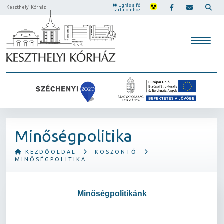
Ugrás a fő
Keszthelyi Kórház
tartalomhoz
Minőségpolitika
KEZDŐOLDAL
KÖSZÖNTŐ
MINŐSÉGPOLITIKA
Minőségpolitikánk