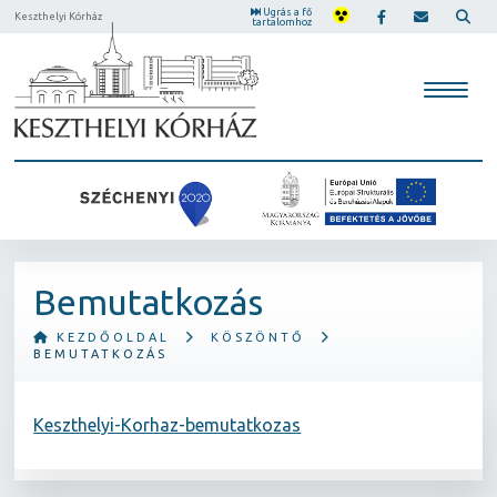
Ugrás a fő
Keszthelyi Kórház
tartalomhoz
Bemutatkozás
KEZDŐOLDAL
KÖSZÖNTŐ
BEMUTATKOZÁS
Keszthelyi-Korhaz-bemutatkozas