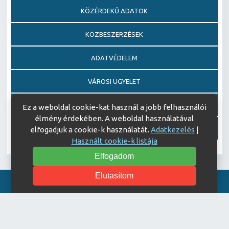
KÖZÉRDEKŰ ADATOK
KÖZBESZERZÉSEK
ADATVÉDELEM
VÁROSI ÜGYELET
EGÉSZSÉGFEJLESZTŐ KÓRHÁZ DÍJ PÁLYÁZAT
Ez a weboldal cookie-kat használ a jobb felhasználói
élmény érdekében. A weboldal használatával
AJÁNDÉKOZÁSI OKIRATOK
elfogadjuk a cookie-k használatát.
Adatkezelés
|
Használt cookie-k listája
Elfogadom
Elutasítom
Akadálymentesítési nyilatkozat
© Copyright 2026 Keszthelyi Kórház | All Rights Reserved.
| Designed by
ASSEMBLY