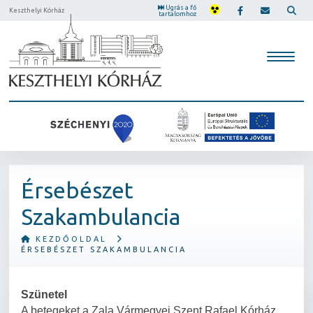
Ugrás a fő
Keszthelyi Kórház
tartalomhoz
Érsebészet
Szakambulancia
KEZDŐOLDAL
ÉRSEBÉSZET SZAKAMBULANCIA
Szünetel
A betegeket a Zala Vármegyei Szent Rafael Kórház