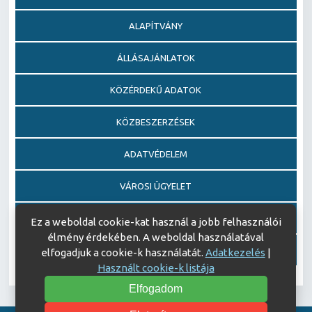
ALAPÍTVÁNY
ÁLLÁSAJÁNLATOK
KÖZÉRDEKŰ ADATOK
KÖZBESZERZÉSEK
ADATVÉDELEM
VÁROSI ÜGYELET
EGÉSZSÉGFEJLESZTŐ KÓRHÁZ DÍJ PÁLYÁZAT
Ez a weboldal cookie-kat használ a jobb felhasználói
élmény érdekében. A weboldal használatával
AJÁNDÉKOZÁSI OKIRATOK
elfogadjuk a cookie-k használatát.
Adatkezelés
|
Használt cookie-k listája
Elfogadom