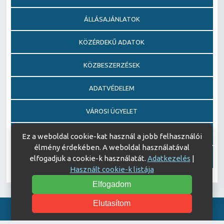
ÁLLÁSAJÁNLATOK
KÖZÉRDEKŰ ADATOK
KÖZBESZERZÉSEK
ADATVÉDELEM
VÁROSI ÜGYELET
EGÉSZSÉGFEJLESZTŐ KÓRHÁZ DÍJ PÁLYÁZAT
Ez a weboldal cookie-kat használ a jobb felhasználói
élmény érdekében. A weboldal használatával
AJÁNDÉKOZÁSI OKIRATOK
elfogadjuk a cookie-k használatát.
Adatkezelés
|
Használt cookie-k listája
Elfogadom
Elutasítom
Akadálymentesítési nyilatkozat