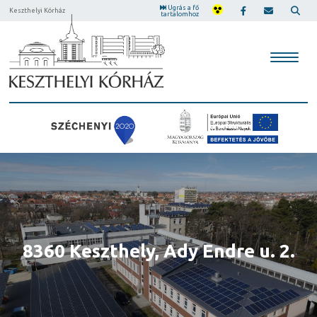
Ugrás a fő
Keszthelyi Kórház
tartalomhoz
Központi előjegyző 06-83/511-
8360 Keszthely, Ady Endre u. 2.
8360 Keszthely, Ady Endre u. 2.
342