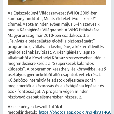
Az Egészségügyi Világszervezet (WHO) 2009-ben
kampányt indított „Ments életeket: Moss kezet!”
címmel. Azóta minden évben május 5-én szervezik
meg a Kézhigiénés Világnapot. A WHO felhívására
Magyarország már 2010-ben csatlakozott a
„Felhívás a betegellátás globális biztonságáért”
programhoz, vállalva a kézhigiéne, a kézfertőtlenítés
gyakorlatának javítását. A Kézhigiénés világnap
alkalmából a Keszthelyi Kórház szervezésében idén is
megrendezésre került a “Szuperkezek kalandos
küldetés”. A programon keszthelyi és környékbeli első
osztályos gyermekekből álló csapatok vettek részt.
Különböző interaktív feladatok teljesítése során
megismerték a kézmosás és a kézhigiénia lépéseit és
azok fontosságát. A program végén minden
résztvevő csapat elismerésben részesült.
Az eseményen készült fotók itt
megtekinthetők:
https://photos.app.goo.gl/r2F4kr3T4GG