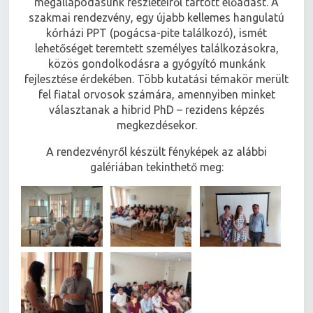
megállapodásunk részleteiről tartott előadást. A
szakmai rendezvény, egy újabb kellemes hangulatú
kórházi PPT (pogácsa-pite találkozó), ismét
lehetőséget teremtett személyes találkozásokra,
közös gondolkodásra a gyógyító munkánk
fejlesztése érdekében. Több kutatási témakör merült
fel fiatal orvosok számára, amennyiben minket
választanak a hibrid PhD – rezidens képzés
megkezdésekor.
A rendezvényről készült fényképek az alábbi
galériában tekinthető meg: