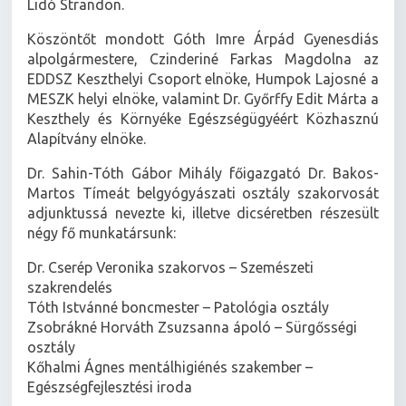
Lidó Strandon.
Köszöntőt mondott Góth Imre Árpád Gyenesdiás
alpolgármestere, Czinderiné Farkas Magdolna az
EDDSZ Keszthelyi Csoport elnöke, Humpok Lajosné a
MESZK helyi elnöke, valamint Dr. Győrffy Edit Márta a
Keszthely és Környéke Egészségügyéért Közhasznú
Alapítvány elnöke.
Dr. Sahin-Tóth Gábor Mihály főigazgató Dr. Bakos-
Martos Tímeát belgyógyászati osztály szakorvosát
adjunktussá nevezte ki, illetve dicséretben részesült
négy fő munkatársunk:
Dr. Cserép Veronika szakorvos – Szemészeti
szakrendelés
Tóth Istvánné boncmester – Patológia osztály
Zsobrákné Horváth Zsuzsanna ápoló – Sürgősségi
osztály
Kőhalmi Ágnes mentálhigiénés szakember –
Egészségfejlesztési iroda