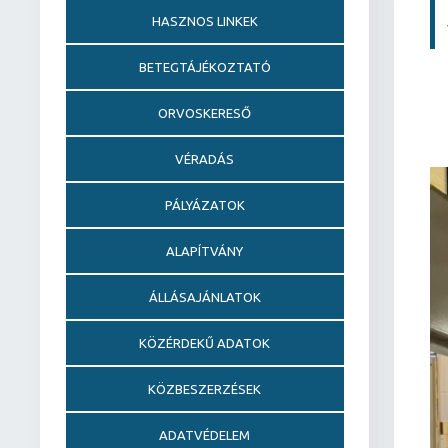
HASZNOS LINKEK
BETEGTÁJÉKOZTATÓ
ORVOSKERESŐ
VÉRADÁS
PÁLYÁZATOK
ALAPÍTVÁNY
ÁLLÁSAJÁNLATOK
KÖZÉRDEKŰ ADATOK
KÖZBESZERZÉSEK
ADATVÉDELEM