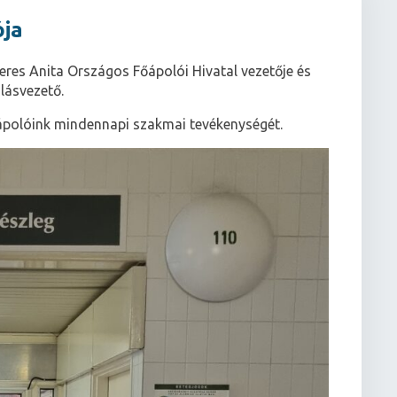
ója
eres Anita Országos Főápolói Hivatal vezetője és
lásvezető.
ápolóink mindennapi szakmai tevékenységét.