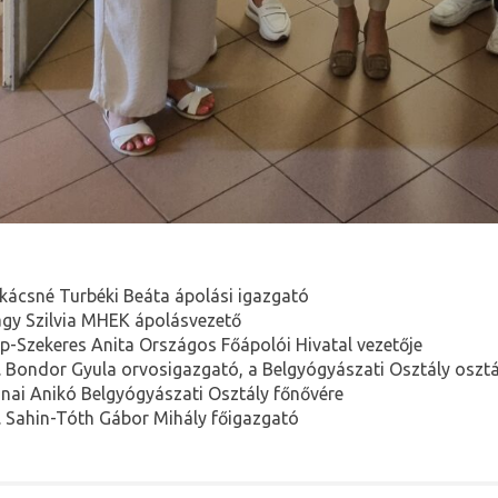
kácsné Turbéki Beáta ápolási igazgató
gy Szilvia MHEK ápolásvezető
p-Szekeres Anita Országos Főápolói Hivatal vezetője
. Bondor Gyula orvosigazgató, a Belgyógyászati Osztály oszt
nai Anikó Belgyógyászati Osztály főnővére
. Sahin-Tóth Gábor Mihály főigazgató