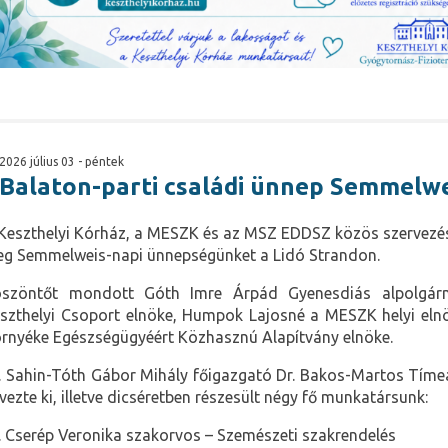
2026 július 03 - péntek
Balaton-parti családi ünnep Semmelw
Keszthelyi Kórház, a MESZK és az MSZ EDDSZ közös szervezé
g Semmelweis-napi ünnepségünket a Lidó Strandon.
szöntőt mondott Góth Imre Árpád Gyenesdiás alpolgár
szthelyi Csoport elnöke, Humpok Lajosné a MESZK helyi elnök
rnyéke Egészségügyéért Közhasznú Alapítvány elnöke.
. Sahin-Tóth Gábor Mihály főigazgató Dr. Bakos-Martos Tíme
vezte ki, illetve dicséretben részesült négy fő munkatársunk:
. Cserép Veronika szakorvos – Szemészeti szakrendelés