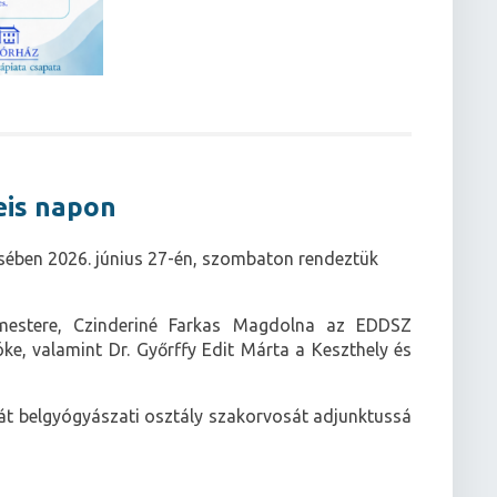
eis napon
sében 2026. június 27-én, szombaton rendeztük
mestere, Czinderiné Farkas Magdolna az EDDSZ
e, valamint Dr. Győrffy Edit Márta a Keszthely és
át belgyógyászati osztály szakorvosát adjunktussá