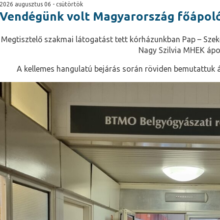
2026 augusztus 06 - csütörtök
Vendégünk volt Magyarország főápol
Megtisztelő szakmai látogatást tett kórházunkban Pap – Szek
Nagy Szilvia MHEK ápo
A kellemes hangulatú bejárás során röviden bemutattuk 