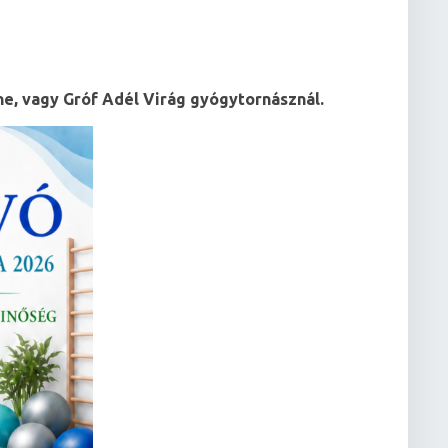
ó
ne, vagy Gróf Adél Virág gyógytornásznál.