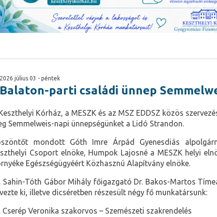
2026 július 03 - péntek
Balaton-parti családi ünnep Semmelw
Keszthelyi Kórház, a MESZK és az MSZ EDDSZ közös szervezé
g Semmelweis-napi ünnepségünket a Lidó Strandon.
szöntőt mondott Góth Imre Árpád Gyenesdiás alpolgár
szthelyi Csoport elnöke, Humpok Lajosné a MESZK helyi elnök
rnyéke Egészségügyéért Közhasznú Alapítvány elnöke.
. Sahin-Tóth Gábor Mihály főigazgató Dr. Bakos-Martos Tíme
vezte ki, illetve dicséretben részesült négy fő munkatársunk:
. Cserép Veronika szakorvos – Szemészeti szakrendelés