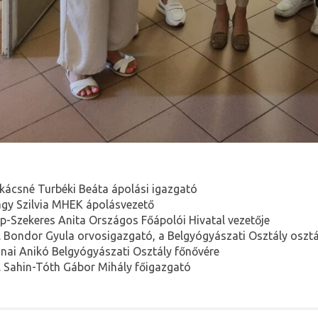
kácsné Turbéki Beáta ápolási igazgató
gy Szilvia MHEK ápolásvezető
p-Szekeres Anita Országos Főápolói Hivatal vezetője
. Bondor Gyula orvosigazgató, a Belgyógyászati Osztály oszt
nai Anikó Belgyógyászati Osztály főnővére
. Sahin-Tóth Gábor Mihály főigazgató