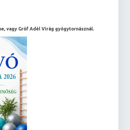
ó
ne, vagy Gróf Adél Virág gyógytornásznál.