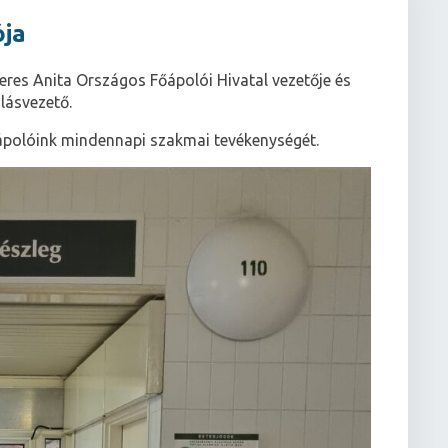
ója
eres Anita Országos Főápolói Hivatal vezetője és
lásvezető.
ápolóink mindennapi szakmai tevékenységét.