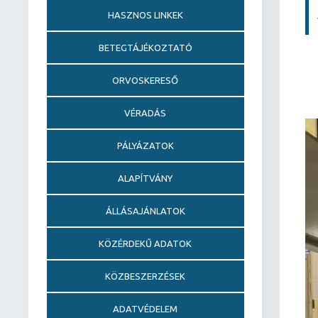
HASZNOS LINKEK
BETEGTÁJÉKOZTATÓ
ORVOSKERESŐ
VÉRADÁS
PÁLYÁZATOK
ALAPÍTVÁNY
ÁLLÁSAJÁNLATOK
KÖZÉRDEKŰ ADATOK
KÖZBESZERZÉSEK
ADATVÉDELEM