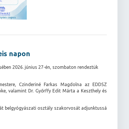
eis napon
sében 2026. június 27-én, szombaton rendeztük
mestere, Czinderiné Farkas Magdolna az EDDSZ
e, valamint Dr. Győrffy Edit Márta a Keszthely és
át belgyógyászati osztály szakorvosát adjunktussá