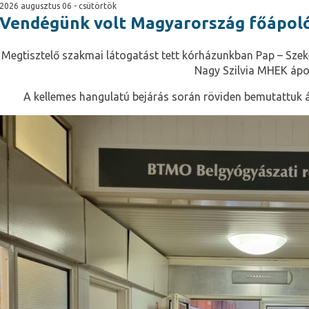
2026 augusztus 06 - csütörtök
Vendégünk volt Magyarország főápol
Megtisztelő szakmai látogatást tett kórházunkban Pap – Szek
Nagy Szilvia MHEK ápo
A kellemes hangulatú bejárás során röviden bemutattuk 