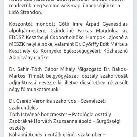
rendeztük meg Semmelweis-napi ünnepségünket a
Lidó Strandon.
Köszöntőt mondott Góth Imre Árpád Gyenesdiás
alpolgármestere, Czinderiné Farkas Magdolna az
EDDSZ Keszthelyi Csoport elnöke, Humpok Lajosné a
MESZK helyi elnöke, valamint Dr. Győrffy Edit Márta a
Keszthely és Környéke Egészségügyéért Közhasznú
Alapítvány elnöke.
Dr. Sahin-Tóth Gábor Mihály főigazgató Dr. Bakos-
Martos Tímeát belgyógyászati osztály szakorvosát
adjunktussá nevezte ki, illetve dicséretben részesült
négy fő munkatársunk:
Dr. Cserép Veronika szakorvos – Szemészeti
szakrendelés
Tóth Istvánné boncmester – Patológia osztály
Zsobrákné Horváth Zsuzsanna ápoló – Sürgősségi
osztály
Kőhalmi Ágnes mentálhigiénés szakember –