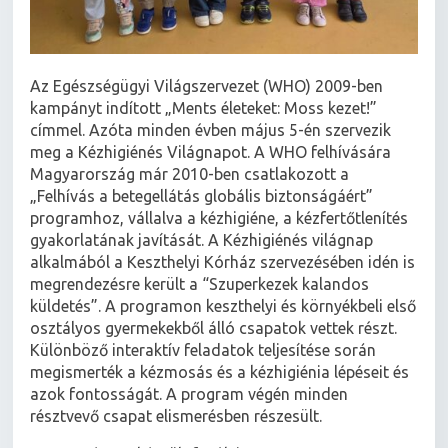
Az Egészségügyi Világszervezet (WHO) 2009-ben
kampányt indított „Ments életeket: Moss kezet!”
címmel. Azóta minden évben május 5-én szervezik
meg a Kézhigiénés Világnapot. A WHO felhívására
Magyarország már 2010-ben csatlakozott a
„Felhívás a betegellátás globális biztonságáért”
programhoz, vállalva a kézhigiéne, a kézfertőtlenítés
gyakorlatának javítását. A Kézhigiénés világnap
alkalmából a Keszthelyi Kórház szervezésében idén is
megrendezésre került a “Szuperkezek kalandos
küldetés”. A programon keszthelyi és környékbeli első
osztályos gyermekekből álló csapatok vettek részt.
Különböző interaktív feladatok teljesítése során
megismerték a kézmosás és a kézhigiénia lépéseit és
azok fontosságát. A program végén minden
résztvevő csapat elismerésben részesült.