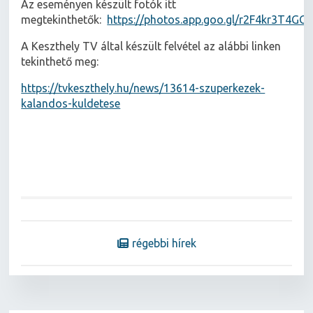
Az eseményen készült fotók itt
megtekinthetők:
https://photos.app.goo.gl/r2F4kr3T4GG
A Keszthely TV által készült felvétel az alábbi linken
tekinthető meg:
https://tvkeszthely.hu/news/13614-szuperkezek-
kalandos-kuldetese
régebbi hírek