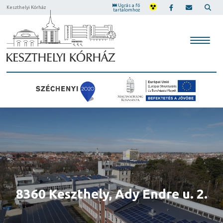
Ugrás a fő
Keszthelyi Kórház
tartalomhoz
Központi előjegyző 06-83/511-
8360 Keszthely, Ady Endre u. 2.
8360 Keszthely, Ady Endre u. 2.
342