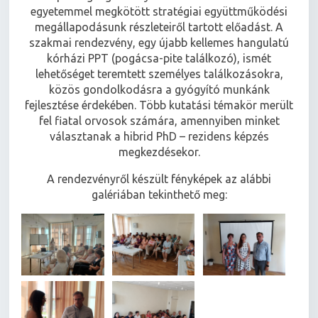
egyetemmel megkötött stratégiai együttműködési
megállapodásunk részleteiről tartott előadást. A
szakmai rendezvény, egy újabb kellemes hangulatú
kórházi PPT (pogácsa-pite találkozó), ismét
lehetőséget teremtett személyes találkozásokra,
közös gondolkodásra a gyógyító munkánk
fejlesztése érdekében. Több kutatási témakör merült
fel fiatal orvosok számára, amennyiben minket
választanak a hibrid PhD – rezidens képzés
megkezdésekor.
A rendezvényről készült fényképek az alábbi
galériában tekinthető meg: