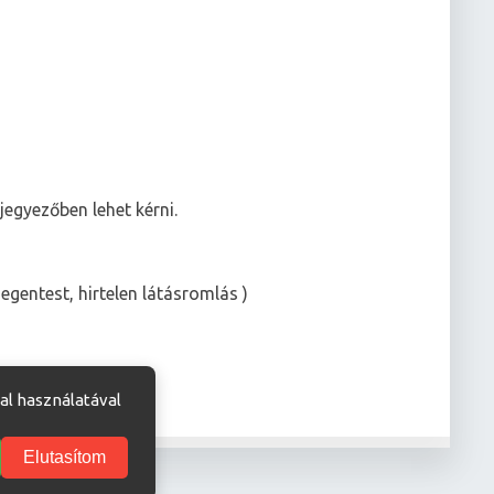
jegyezőben lehet kérni.
gentest, hirtelen látásromlás )
al használatával
Elutasítom