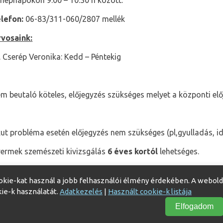
nepnapokon 9:00 – 10:30 h között.
lefon:
06-83/311-060/2807 mellék
vosaink:
. Cserép Veronika: Kedd – Péntekig
m beutaló köteles, előjegyzés szükséges melyet a központi elő
ut probléma esetén előjegyzés nem szükséges (pl,gyulladás, ide
ermek szemészeti kivizsgálás
6 éves kortól
lehetséges.
okie-kat használ a jobb felhasználói élmény érdekében. A webold
kie-k használatát.
Adatkezelés
|
Használt cookie-k listája
Elfogadom