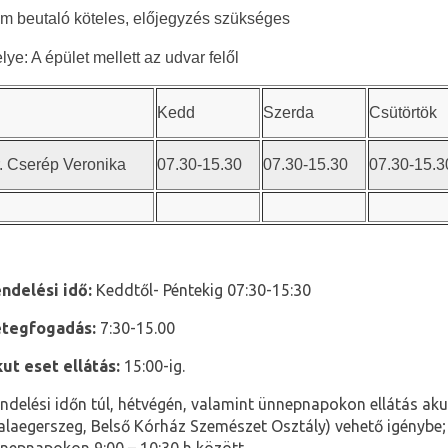
m beutaló köteles, előjegyzés szükséges
lye: A épület mellett az udvar felől
Kedd
Szerda
Csütörtök
r. Cserép Veronika
07.30-15.30
07.30-15.30
07.30-15.3
ndelési idő:
Keddtől- Péntekig 07:30-15:30
tegfogadás:
7:30-15.00
ut eset ellátás:
15:00-ig.
ndelési időn túl, hétvégén, valamint ünnepnapokon ellátás a
alaegerszeg, Belső Kórház Szemészet Osztály) vehető igénybe; 