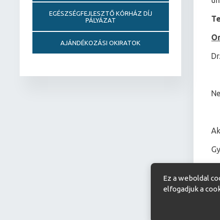
ün
EGÉSZSÉGFEJLESZTŐ KÓRHÁZ DÍJ
Te
PÁLYÁZAT
Or
AJÁNDÉKOZÁSI OKIRATOK
Dr
Ne
Ak
Gy
Ez a weboldal co
elfogadjuk a coo