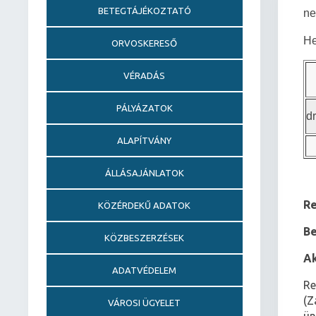
BETEGTÁJÉKOZTATÓ
ne
He
ORVOSKERESŐ
VÉRADÁS
PÁLYÁZATOK
d
ALAPÍTVÁNY
ÁLLÁSAJÁNLATOK
Re
KÖZÉRDEKŰ ADATOK
Be
KÖZBESZERZÉSEK
Ak
ADATVÉDELEM
Re
(Z
VÁROSI ÜGYELET