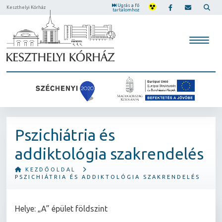
Ugrás a fő
Keszthelyi Kórház
tartalomhoz
Pszichiátria és
addiktológia szakrendelés
KEZDŐOLDAL
PSZICHIÁTRIA ÉS ADDIKTOLÓGIA SZAKRENDELÉS
Helye: „A” épület földszint