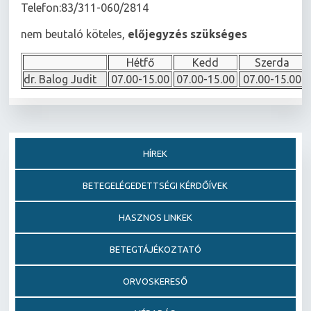
Telefon:83/311-060/2814
nem beutaló köteles,
előjegyzés szükséges
Hétfő
Kedd
Szerda
dr. Balog Judit
07.00-15.00
07.00-15.00
07.00-15.00
HÍREK
BETEGELÉGEDETTSÉGI KÉRDŐÍVEK
HASZNOS LINKEK
BETEGTÁJÉKOZTATÓ
ORVOSKERESŐ