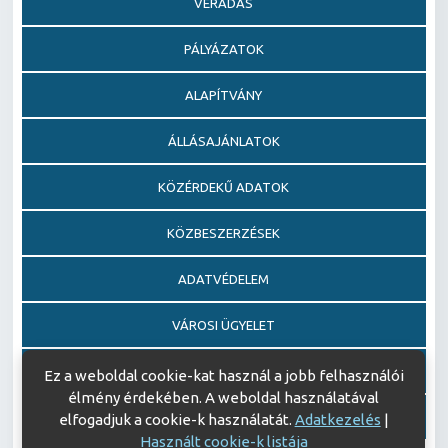
VÉRADÁS
PÁLYÁZATOK
ALAPÍTVÁNY
ÁLLÁSAJÁNLATOK
KÖZÉRDEKŰ ADATOK
KÖZBESZERZÉSEK
ADATVÉDELEM
VÁROSI ÜGYELET
EGÉSZSÉGFEJLESZTŐ KÓRHÁZ DÍJ PÁLYÁZAT
Ez a weboldal cookie-kat használ a jobb felhasználói
élmény érdekében. A weboldal használatával
AJÁNDÉKOZÁSI OKIRATOK
elfogadjuk a cookie-k használatát.
Adatkezelés
|
Használt cookie-k listája