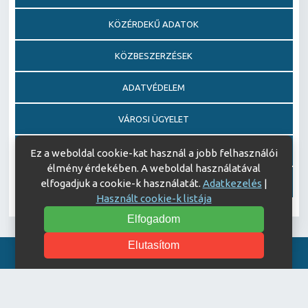
KÖZÉRDEKŰ ADATOK
KÖZBESZERZÉSEK
ADATVÉDELEM
VÁROSI ÜGYELET
EGÉSZSÉGFEJLESZTŐ KÓRHÁZ DÍJ PÁLYÁZAT
Ez a weboldal cookie-kat használ a jobb felhasználói
élmény érdekében. A weboldal használatával
AJÁNDÉKOZÁSI OKIRATOK
elfogadjuk a cookie-k használatát.
Adatkezelés
|
Használt cookie-k listája
Elfogadom
Elutasítom
Akadálymentesítési nyilatkozat
© Copyright 2026 Keszthelyi Kórház | All Rights Reserved.
| Designed by
ASSEMBLY