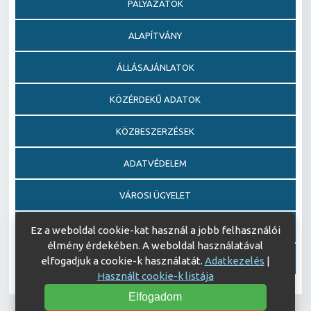
PÁLYÁZATOK
ALAPÍTVÁNY
ÁLLÁSAJÁNLATOK
KÖZÉRDEKŰ ADATOK
KÖZBESZERZÉSEK
ADATVÉDELEM
VÁROSI ÜGYELET
EGÉSZSÉGFEJLESZTŐ KÓRHÁZ DÍJ PÁLYÁZAT
Ez a weboldal cookie-kat használ a jobb felhasználói
élmény érdekében. A weboldal használatával
AJÁNDÉKOZÁSI OKIRATOK
elfogadjuk a cookie-k használatát.
Adatkezelés
|
Használt cookie-k listája
Elfogadom