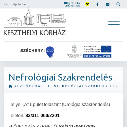
Ugrás a fő
Keszthelyi Kórház
tartalomhoz
Nefrológiai Szakrendelés
KEZDŐOLDAL
NEFROLÓGIAI SZAKRENDELÉS
Helye: „A” Épület földszint (Urológia szakrendelés)
Telefon:
83/311-060/2201
ELŐJEGYZÉS KÉRHETŐ:
83/311-060/2805