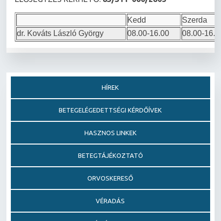
Kedd
Szerda
dr. Kováts László György
08.00-16.00
08.00-16.0
HÍREK
BETEGELÉGEDETTSÉGI KÉRDŐÍVEK
HASZNOS LINKEK
BETEGTÁJÉKOZTATÓ
ORVOSKERESŐ
VÉRADÁS