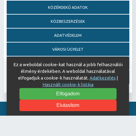
KÖZÉRDEKŰ ADATOK
KÖZBESZERZÉSEK
ADATVÉDELEM
VÁROSI ÜGYELET
EGÉSZSÉGFEJLESZTŐ KÓRHÁZ DÍJ PÁLYÁZAT
Ez a weboldal cookie-kat használ a jobb felhasználói
élmény érdekében. A weboldal használatával
AJÁNDÉKOZÁSI OKIRATOK
elfogadjuk a cookie-k használatát.
Adatkezelés
|
Használt cookie-k listája
Elfogadom
Elutasítom
Akadálymentesítési nyilatkozat
© Copyright 2026 Keszthelyi Kórház | All Rights Reserved.
| Designed by
ASSEMBLY