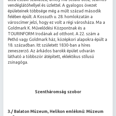
vendéglátóhellyel és üzlettel. A gyalogos övezet
épületeinek többsége még a múlt század második
felében épült. A Kossuth u. 28. homlokzatán a
városcímer jelzi, hogy ez volt a régi városháza. Ma a
Goldmark K. Művelődési Központnak és a
TOURINFORM Irodának ad otthont. A 22. szám a
Pethő vagy Goldmark ház, középkori alapokra épült a
18. században. Itt született 1830-ban a híres
zeneszerző. Az árkádos barokk épület udvarán
látható a többször átépített, eklektikus stílusú
zsinagóga.
Szentháromság szobor
3./ Balaton Múzeum, Helikon emlékmű: Múzeum