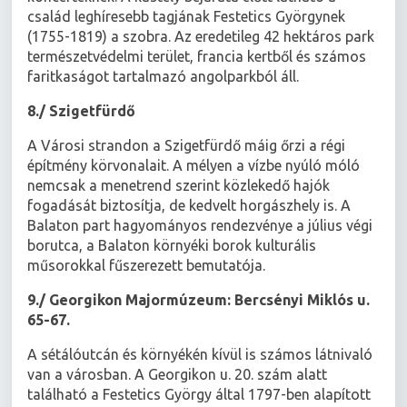
család leghíresebb tagjának Festetics Györgynek
(1755-1819) a szobra. Az eredetileg 42 hektáros park
természetvédelmi terület, francia kertből és számos
faritkaságot tartalmazó angolparkból áll.
8./ Szigetfürdő
A Városi strandon a Szigetfürdő máig őrzi a régi
építmény körvonalait. A mélyen a vízbe nyúló móló
nemcsak a menetrend szerint közlekedő hajók
fogadását biztosítja, de kedvelt horgászhely is. A
Balaton part hagyományos rendezvénye a július végi
borutca, a Balaton környéki borok kulturális
műsorokkal fűszerezett bemutatója.
9./ Georgikon Majormúzeum: Bercsényi Miklós u.
65-67.
A sétálóutcán és környékén kívül is számos látnivaló
van a városban. A Georgikon u. 20. szám alatt
található a Festetics György által 1797-ben alapított