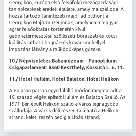
Georgikon, Európa első felsőfokú mezőgazdasági
tanintézetének eredeti épülete, amely ma szálloda. A
hozzá tartozó tanintézeti major ad otthont a
Georgikon Majormúzeumnak, amelyben a magyar
agrár felsőoktatás történetén kívül
gabonatermesztési, szőlészeti-borászati és kocsi
kiállítás látható bognár- és kovácsműhellyel.
Impozáns látvány a működőképes gőzeke.
10./ Népviseletes Babamúzeum – Panoptikum –
Csigaparlament: 8360 Keszthely, Kossuth L. u. 11.
11./ Hotel Hullám, Hotel Balaton, Hotel Helikon
A Balaton parton egyedülálló módon megmaradt a
19. század végén épített Hullám és Balaton Szálló. Az
1971-ben épült Helikon szálló a város legnagyobb
szállodája. A város déli részén található a Helikon
strand, keleti részén pedig a Libás strand.