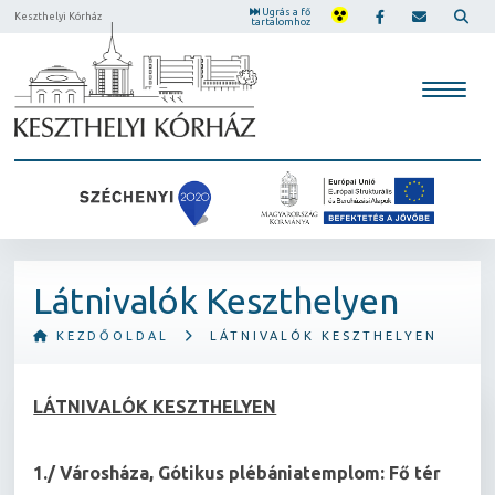
Ugrás a fő
Keszthelyi Kórház
tartalomhoz
Látnivalók Keszthelyen
KEZDŐOLDAL
LÁTNIVALÓK KESZTHELYEN
LÁTNIVALÓK KESZTHELYEN
1./ Városháza, Gótikus plébániatemplom: Fő tér