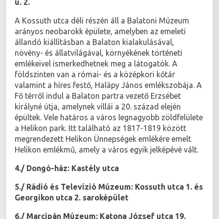
u. 2.
A Kossuth utca déli részén áll a Balatoni Múzeum
arányos neobarokk épülete, amelyben az emeleti
állandó kiállításban a Balaton kialakulásával,
növény- és állatvilágával, környékének történeti
emlékeivel ismerkedhetnek meg a látogatók. A
földszinten van a római- és a középkori kőtár
valamint a híres festő, Halápy János emlékszobája. A
Fő térről indul a Balaton partra vezető Erzsébet
királyné útja, amelynek villái a 20. század elején
épültek. Vele határos a város legnagyobb zöldfelülete
a Helikon park. Itt található az 1817-1819 között
megrendezett Helikon Ünnepségek emlékére emelt
Helikon emlékmű, amely a város egyik jelképévé vált.
4./ Dongó-ház: Kastély utca
5./ Rádió és Televízió Múzeum: Kossuth utca 1. és
Georgikon utca 2. saroképület
6./ Marcipán Múzeum: Katona József utca 19.