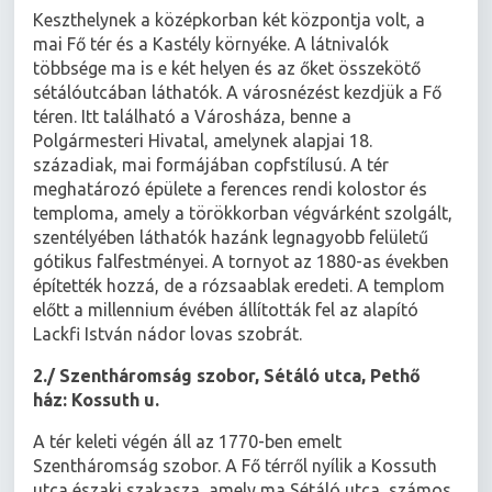
Keszthelynek a középkorban két központja volt, a
mai Fő tér és a Kastély környéke. A látnivalók
többsége ma is e két helyen és az őket összekötő
sétálóutcában láthatók. A városnézést kezdjük a Fő
téren. Itt található a Városháza, benne a
Polgármesteri Hivatal, amelynek alapjai 18.
századiak, mai formájában copfstílusú. A tér
meghatározó épülete a ferences rendi kolostor és
temploma, amely a törökkorban végvárként szolgált,
szentélyében láthatók hazánk legnagyobb felületű
gótikus falfestményei. A tornyot az 1880-as években
építették hozzá, de a rózsaablak eredeti. A templom
előtt a millennium évében állították fel az alapító
Lackfi István nádor lovas szobrát.
2./ Szentháromság szobor, Sétáló utca, Pethő
ház: Kossuth u.
A tér keleti végén áll az 1770-ben emelt
Szentháromság szobor. A Fő térről nyílik a Kossuth
utca északi szakasza, amely ma Sétáló utca, számos