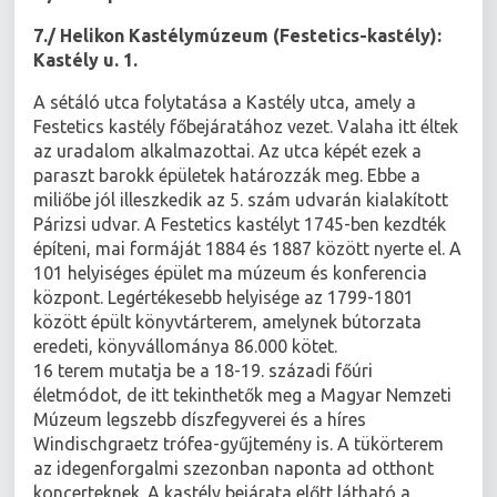
7./ Helikon Kastélymúzeum (Festetics-kastély):
Kastély u. 1.
A sétáló utca folytatása a Kastély utca, amely a
Festetics kastély főbejáratához vezet. Valaha itt éltek
az uradalom alkalmazottai. Az utca képét ezek a
paraszt barokk épületek határozzák meg. Ebbe a
miliőbe jól illeszkedik az 5. szám udvarán kialakított
Párizsi udvar. A Festetics kastélyt 1745-ben kezdték
építeni, mai formáját 1884 és 1887 között nyerte el. A
101 helyiséges épület ma múzeum és konferencia
központ. Legértékesebb helyisége az 1799-1801
között épült könyvtárterem, amelynek bútorzata
eredeti, könyvállománya 86.000 kötet.
16 terem mutatja be a 18-19. századi főúri
életmódot, de itt tekinthetők meg a Magyar Nemzeti
Múzeum legszebb díszfegyverei és a híres
Windischgraetz trófea-gyűjtemény is. A tükörterem
az idegenforgalmi szezonban naponta ad otthont
koncerteknek. A kastély bejárata előtt látható a