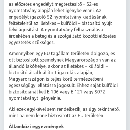
az előzetes engedélyt megtestesítő – S2-es
nyomtatvány alapján lehet igénybe venni. Az
engedélyt igazoló S2 nyomtatvány kiadásának
feltételeiről az illetékes – külföldi – biztosító nyújt
felvilágosítást. A nyomtatvány felhasználása
érdekében a beteg és a szolgáltató közötti előzetes
egyeztetés szükséges.
Amennyiben egy EU tagállam területén dolgozó, és
ott biztosított személynek Magyarországon van az
állandó lakóhelye, akkor az illetékes – külföldi –
biztosító által kiállított igazolás alapján,
Magyarországon is teljes körű természetbeni
egészségügyi ellátásra jogosult. Ehhez saját külföldi
biztosítójánál kell E 106 vagy E 121 vagy S072
nyomtatványt igényelnie.
Aki ezek egyikével sem rendelkezik, az úgy tekinthető,
mint ha nem lenne biztosított az EU területén.
Államközi egyezmények