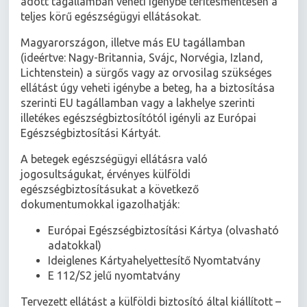
adott tagállamban veheti igénybe térítésmentesen a
teljes körű egészségügyi ellátásokat.
Magyarországon, illetve más EU tagállamban
(ideértve: Nagy-Britannia, Svájc, Norvégia, Izland,
Lichtenstein) a sürgős vagy az orvosilag szükséges
ellátást úgy veheti igénybe a beteg, ha a biztosítása
szerinti EU tagállamban vagy a lakhelye szerinti
illetékes egészségbiztosítótól igényli az Európai
Egészségbiztosítási Kártyát.
A betegek egészségügyi ellátásra való
jogosultságukat, érvényes külföldi
egészségbiztosításukat a következő
dokumentumokkal igazolhatják:
Európai Egészségbiztosítási Kártya (olvasható
adatokkal)
Ideiglenes Kártyahelyettesítő Nyomtatvány
E 112/S2 jelű nyomtatvány
Tervezett ellátást a külföldi biztosító által kiállított –