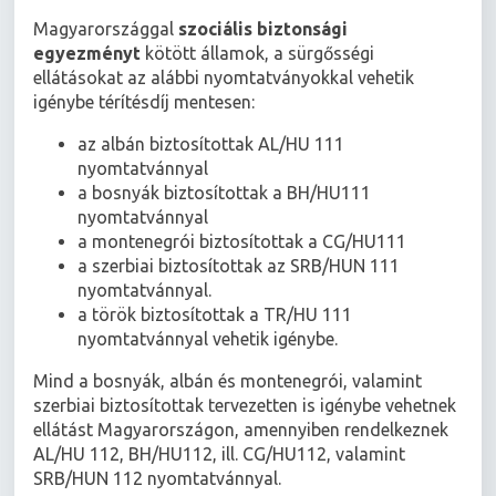
Magyarországgal
szociális biztonsági
egyezményt
kötött államok, a sürgősségi
ellátásokat az alábbi nyomtatványokkal vehetik
igénybe térítésdíj mentesen:
az albán biztosítottak AL/HU 111
nyomtatvánnyal
a bosnyák biztosítottak a BH/HU111
nyomtatvánnyal
a montenegrói biztosítottak a CG/HU111
a szerbiai biztosítottak az SRB/HUN 111
nyomtatvánnyal.
a török biztosítottak a TR/HU 111
nyomtatvánnyal vehetik igénybe.
Mind a bosnyák, albán és montenegrói, valamint
szerbiai biztosítottak tervezetten is igénybe vehetnek
ellátást Magyarországon, amennyiben rendelkeznek
AL/HU 112, BH/HU112, ill. CG/HU112, valamint
SRB/HUN 112 nyomtatvánnyal.