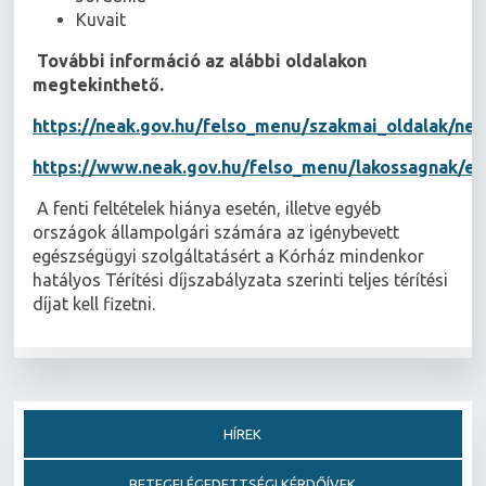
Kuvait
További információ az alábbi oldalakon
megtekinthető.
https://neak.gov.hu/felso_menu/szakmai_oldalak/n
https://www.neak.gov.hu/felso_menu/lakossagnak/ella
A fenti feltételek hiánya esetén, illetve egyéb
országok állampolgári számára az igénybevett
egészségügyi szolgáltatásért a Kórház mindenkor
hatályos Térítési díjszabályzata szerinti teljes térítési
díjat kell fizetni.
HÍREK
BETEGELÉGEDETTSÉGI KÉRDŐÍVEK