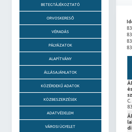
BETEGTÁJÉKOZTATÓ
ORVOSKERESŐ
Id
83
VÉRADÁS
83
83
PÁLYÁZATOK
83
ALAPÍTVÁNY
ÁLLÁSAJÁNLATOK
Á
KÖZÉRDEKŰ ADATOK
é
s
KÖZBESZERZÉSEK
C.
8
ADATVÉDELEM
Á
l
VÁROSI ÜGYELET
d