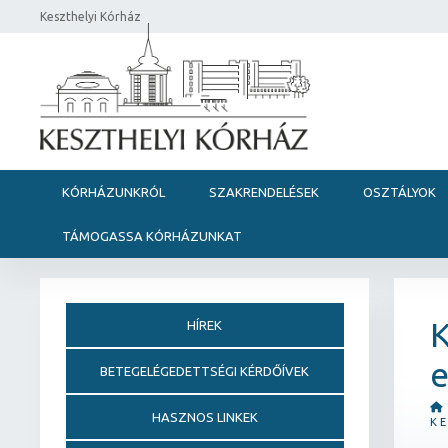
Keszthelyi Kórház
KÓRHÁZUNKRÓL
SZAKRENDELÉSEK
OSZTÁLYOK
TÁMOGASSA KÓRHÁZUNKAT
K
HÍREK
e
BETEGELÉGEDETTSÉGI KÉRDŐÍVEK
HASZNOS LINKEK
K