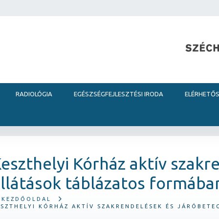
RADIOLÓGIA
EGÉSZSÉGFEJLESZTÉSI IRODA
ELÉRHETŐ
eszthelyi Kórház aktív szakr
llátások táblázatos formába
KEZDŐOLDAL
ESZTHELYI KÓRHÁZ AKTÍV SZAKRENDELÉSEK ÉS JÁRÓBET