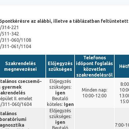
őpontkérésre az alábbi, illetve a táblázatban feltüntete
/314-221
/511-342
/311-060/1108
/311-061/1104
Telefonos
Szakrendelés
Előjegyzés
időpont foglalás
Hét
megnevezései
szükséges
közvetlen
szakrendelésről
ltalános csecsemő-
Előjegyzés
8:00
s gyermek
szükséges:
Minden nap:
10:0
zakrendelés
igen
10:00-12:00
13:0
 épület II. emelet
Beutaló
15:
3/311-060/1604
köteles:
Igen
Előjegyzés
ltalános
szükséges:
aboratóriumi
igen
iagnosztika
7:00-1
Beutaló