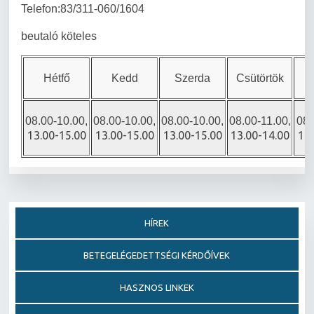
Telefon:83/311-060/1604
beutaló köteles
Hétfő
Kedd
Szerda
Csütörtök
08.00-10.00,
08.00-10.00,
08.00-10.00,
08.00-11.00,
08.
13.00-15.00
13.00-15.00
13.00-15.00
13.00-14.00
13
HÍREK
BETEGELÉGEDETTSÉGI KÉRDŐÍVEK
HASZNOS LINKEK