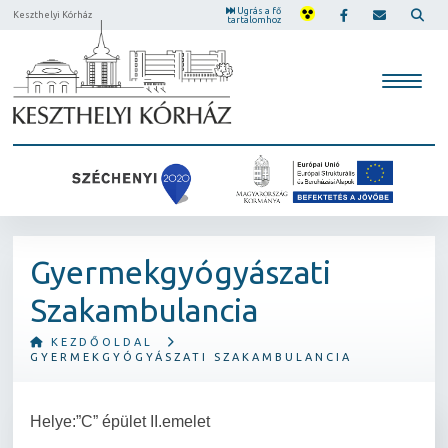
Ugrás a fő
Keszthelyi Kórház
tartalomhoz
Gyermekgyógyászati
Szakambulancia
KEZDŐOLDAL
GYERMEKGYÓGYÁSZATI SZAKAMBULANCIA
Helye:”C” épület II.emelet