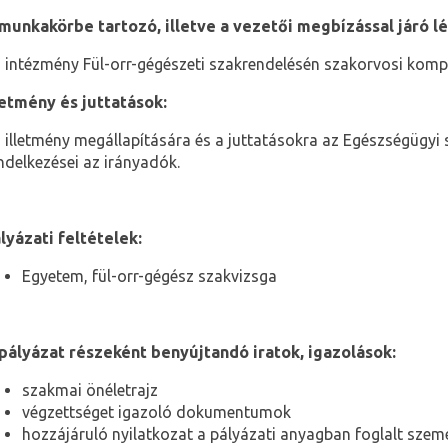
munkakörbe tartozó, illetve a vezetői megbízással járó l
 intézmény Fül-orr-gégészeti szakrendelésén szakorvosi kompe
letmény és juttatások:
 illetmény megállapítására és a juttatásokra az Egészségügyi s
ndelkezései az irányadók.
lyázati feltételek:
Egyetem, fül-orr-gégész szakvizsga
pályázat részeként benyújtandó iratok, igazolások:
szakmai önéletrajz
végzettséget igazoló dokumentumok
hozzájáruló nyilatkozat a pályázati anyagban foglalt szemé