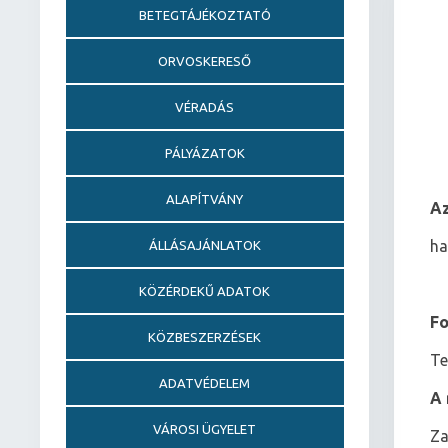
BETEGTÁJÉKOZTATÓ
ORVOSKERESŐ
VÉRADÁS
PÁLYÁZATOK
ALAPÍTVÁNY
Az
ha
ÁLLÁSAJÁNLATOK
KÖZÉRDEKŰ ADATOK
Fo
KÖZBESZERZÉSEK
Te
ADATVÉDELEM
A 
VÁROSI ÜGYELET
Za