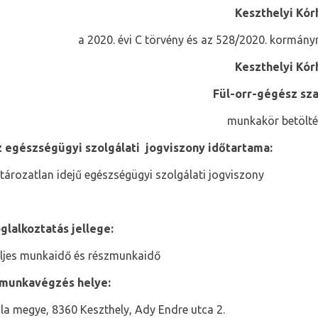
Keszthelyi Kór
a 2020. évi C törvény és az 528/2020. kormányr
Keszthelyi Kór
Fül-orr-gégész sz
munkakör betölté
 egészségügyi szolgálati jogviszony időtartama:
tározatlan idejű egészségügyi szolgálati jogviszony
glalkoztatás jellege:
ljes munkaidő és részmunkaidő
munkavégzés helye:
la megye, 8360 Keszthely, Ady Endre utca 2.