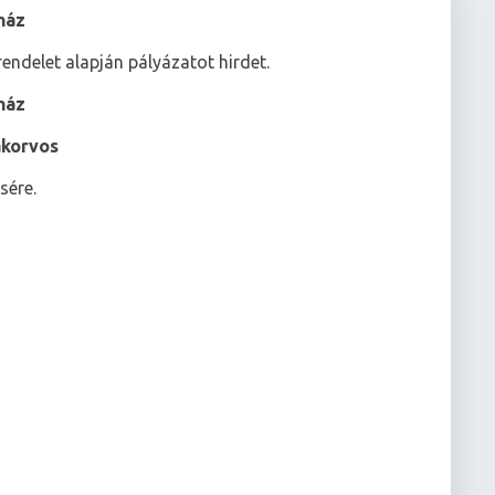
ház
endelet alapján pályázatot hirdet.
ház
akorvos
sére.