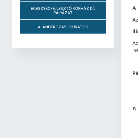
A 
EGÉSZSÉGFEJLESZTŐ KÓRHÁZ DÍJ
PÁLYÁZAT
Az
AJÁNDÉKOZÁSI OKIRATOK
Il
Az
re
Pá
A 