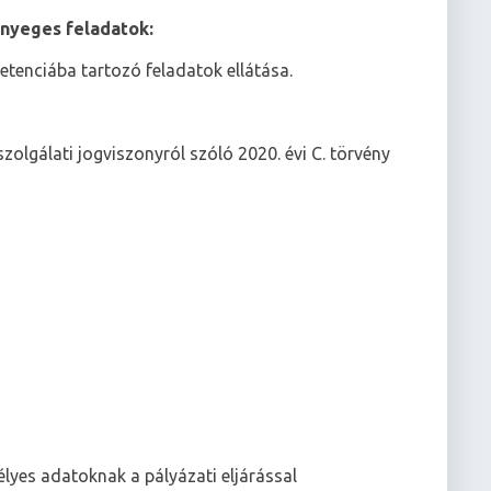
ényeges feladatok:
tenciába tartozó feladatok ellátása.
zolgálati jogviszonyról szóló 2020. évi C. törvény
lyes adatoknak a pályázati eljárással