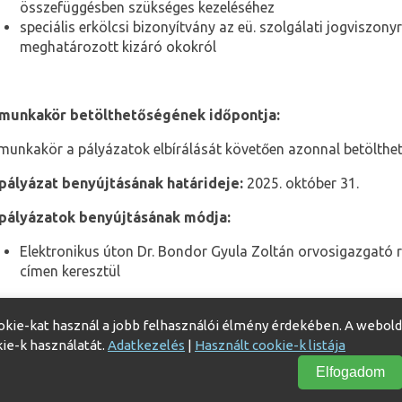
összefüggésben szükséges kezeléséhez
speciális erkölcsi bizonyítvány az eü. szolgálati jogviszony
meghatározott kizáró okokról
munkakör betölthetőségének időpontja:
munkakör a pályázatok elbírálását követően azonnal betölthet
pályázat benyújtásának határideje:
2025. október 31.
pályázatok benyújtásának módja:
Elektronikus úton Dr. Bondor Gyula Zoltán orvosigazgató r
címen keresztül
pályázat elbírálásának határideje:
2025. november 10.
okie-kat használ a jobb felhasználói élmény érdekében. A webold
kie-k használatát.
Adatkezelés
|
Használt cookie-k listája
Elfogadom