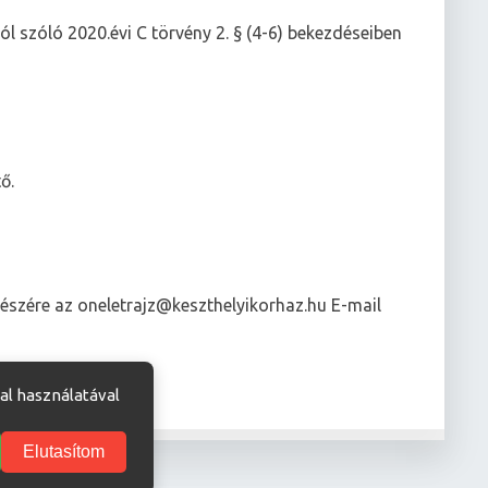
ról szóló 2020.évi C törvény 2. § (4-6) bekezdéseiben
ő.
észére az oneletrajz@keszthelyikorhaz.hu E-mail
al használatával
Elutasítom