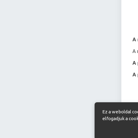
A 
A 
A 
A 
A 
Ez a weboldal co
elfogadjuk a coo