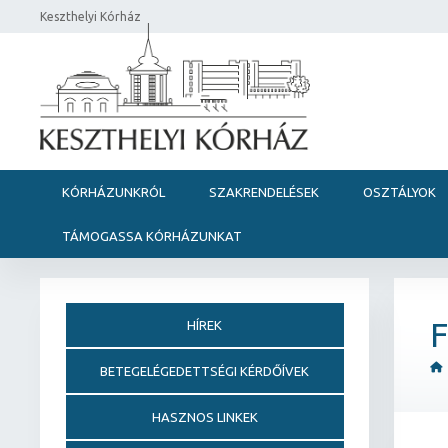
Keszthelyi Kórház
KÓRHÁZUNKRÓL
SZAKRENDELÉSEK
OSZTÁLYOK
TÁMOGASSA KÓRHÁZUNKAT
F
HÍREK
BETEGELÉGEDETTSÉGI KÉRDŐÍVEK
HASZNOS LINKEK