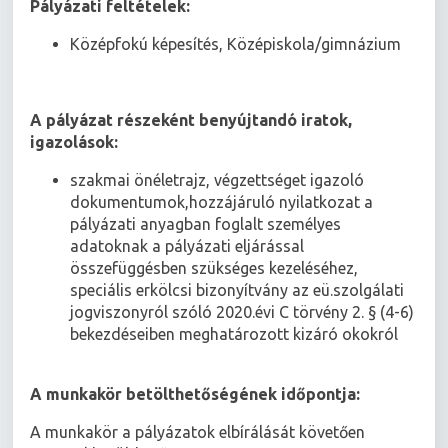
Pályázati feltételek:
Középfokú képesítés, Középiskola/gimnázium
A pályázat részeként benyújtandó iratok,
igazolások:
szakmai önéletrajz, végzettséget igazoló
dokumentumok,hozzájáruló nyilatkozat a
pályázati anyagban foglalt személyes
adatoknak a pályázati eljárással
összefüggésben szükséges kezeléséhez,
speciális erkölcsi bizonyítvány az eü.szolgálati
jogviszonyról szóló 2020.évi C törvény 2. § (4-6)
bekezdéseiben meghatározott kizáró okokról
A munkakör betölthetőségének időpontja:
A munkakör a pályázatok elbírálását követően