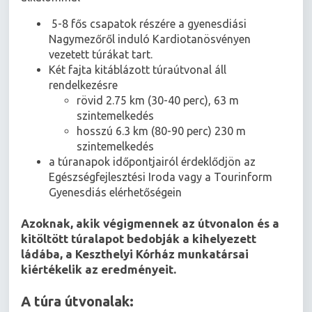
5-8 fős csapatok részére a gyenesdiási
Nagymezőről induló Kardiotanösvényen
vezetett túrákat tart.
Két fajta kitáblázott túraútvonal áll
rendelkezésre
rövid 2.75 km (30-40 perc), 63 m
szintemelkedés
hosszú 6.3 km (80-90 perc) 230 m
szintemelkedés
a túranapok időpontjairól érdeklődjön az
Egészségfejlesztési Iroda vagy a Tourinform
Gyenesdiás elérhetőségein
Azoknak, akik végigmennek az útvonalon és a
kitöltött túralapot bedobják a kihelyezett
ládába, a Keszthelyi Kórház munkatársai
kiértékelik az eredményeit.
A túra útvonalak: