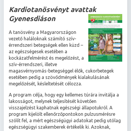
Kardiotanösvényt avattak
Gyenesdiáson
A tanösvény a Magyarországon
vezető haláloknak számító szív-
érrendszeri betegségek ellen küzd –
az egészségesek esetében a
kockázatfelmérést és megelőzést, a
szív-érrendszeri, illetve
magasvérnyomás-betegséggel élők, cukorbetegek
esetében pedig a szövődmények kialakulásának
megelőzését, késleltetését célozza.
A program célja, hogy egy kellemes túrára invitálja a
lakosságot, melynek teljesítését követően
visszajelzést kaphatnak egészségi állapotukról. A
program kijelölt ellenőrzőpontokon pulzusmérésre
szólít fel, a mért egészségügyi adatokat pedig utólag
egészségügyi szakemberek értékelik ki. Azoknak,