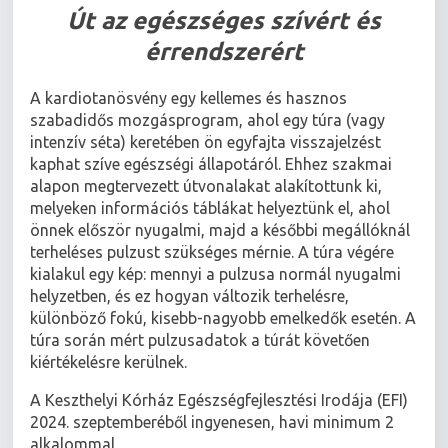
Út az egészséges szívért és
érrendszerért
A kardiotanösvény egy kellemes és hasznos
szabadidős mozgásprogram, ahol egy túra (vagy
intenzív séta) keretében ön egyfajta visszajelzést
kaphat szíve egészségi állapotáról. Ehhez szakmai
alapon megtervezett útvonalakat alakítottunk ki,
melyeken információs táblákat helyeztünk el, ahol
önnek először nyugalmi, majd a későbbi megállóknál
terheléses pulzust szükséges mérnie. A túra végére
kialakul egy kép: mennyi a pulzusa normál nyugalmi
helyzetben, és ez hogyan változik terhelésre,
különböző fokú, kisebb-nagyobb emelkedők esetén. A
túra során mért pulzusadatok a túrát követően
kiértékelésre kerülnek.
A Keszthelyi Kórház Egészségfejlesztési Irodája (EFI)
2024. szeptemberéből ingyenesen, havi minimum 2
alkalommal