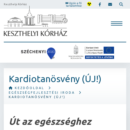
Ugrás a fő
Keszthelyi Kórház
tartalomhoz
Kardiotanösvény (ÚJ!)
KEZDŐOLDAL
EGÉSZSÉGFEJLESZTÉSI IRODA
KARDIOTANÖSVÉNY (ÚJ!)
Út az egészséghez