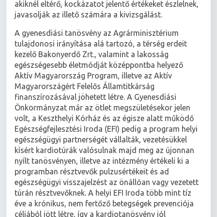
akiknél eltérő, kockázatot jelentő értékeket észlelnek,
javasolják az illető számára a kivizsgálást.
A gyenesdiási tanösvény az Agrárminisztérium
tulajdonosi irányítása alá tartozó, a térség erdeit
kezelő Bakonyerdő Zrt., valamint a lakosság
egészségesebb életmódját középpontba helyező
Aktív Magyarország Program, illetve az Aktív
Magyarországért Felelős Államtitkárság
finanszírozásával jöhetett létre. A Gyenesdiási
Önkormányzat már az ötlet megszületésekor jelen
volt, a Keszthelyi Kórház és az égisze alatt működő
Egészségfejlesztési Iroda (EFI) pedig a program helyi
egészségügyi partnerségét vállalták, vezetésükkel
kísért kardiotúrák valósulnak majd meg az újonnan
nyílt tanösvényen, illetve az intézmény értékeli ki a
programban résztvevők pulzusértékeit és ad
egészségügyi visszajelzést az önállóan vagy vezetett
túrán résztvevőknek. A helyi EFI Iroda több mint tíz
éve a krónikus, nem fertőző betegségek prevenciója
céljából jött létre, így a kardiotanösvény jól