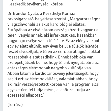
illeszkedik tevékenységi körébe.
Dr. Bondor Gyula, a Keszthelyi Kórház
orvosigazgató-helyettese szerint: „Magyarországon
világszínvonalú az akut kardiológiai ellátás,
Európában az első három ország között vagyunk e
téren, vagyis annak, aki infarktust kap, hazánkban
nagyon jó esélye van a túlélésre. Ez az előny viszont
egy év alatt eltűnik, egy éven belül a túlélők jelentős
részét elveszítjük, e téren az európai átlagnál sokkal
rosszabbak a statisztikáink. Ennek több oka van,
szerepet játszik benne, hogy tőlünk nyugatabbra az
egészséges életmódnak nagyobb kultúrája van.
Abban látom a kardiotanösvény jelentőségét, hogy
segíti ezt az életmódváltást, valamint abban, hogy
aki már veszélyeztetett korban van, a program által
egyszerűen fel tudja mérni, ellenőrizni tudja az
egészségi állapotát.”
(forrás: )