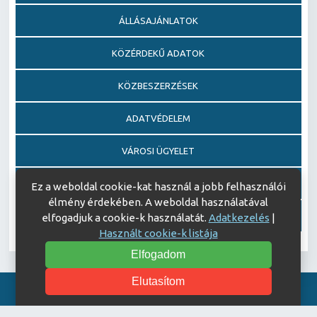
ÁLLÁSAJÁNLATOK
KÖZÉRDEKŰ ADATOK
KÖZBESZERZÉSEK
ADATVÉDELEM
VÁROSI ÜGYELET
EGÉSZSÉGFEJLESZTŐ KÓRHÁZ DÍJ PÁLYÁZAT
Ez a weboldal cookie-kat használ a jobb felhasználói
élmény érdekében. A weboldal használatával
AJÁNDÉKOZÁSI OKIRATOK
elfogadjuk a cookie-k használatát.
Adatkezelés
|
Használt cookie-k listája
Elfogadom
Elutasítom
Akadálymentesítési nyilatkozat