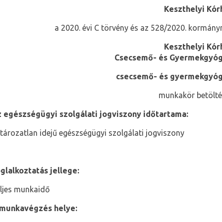
Keszthelyi Kór
a 2020. évi C törvény és az 528/2020. kormányr
Keszthelyi Kór
Csecsemő- és Gyermekgyóg
csecsemő- és gyermekgyóg
munkakör betölté
 egészségügyi szolgálati jogviszony időtartama:
tározatlan idejű egészségügyi szolgálati jogviszony
glalkoztatás jellege:
ljes munkaidő
munkavégzés helye: