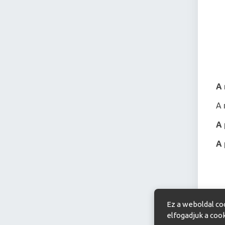
A 
A 
A 
A 
A 
Ez a weboldal co
elfogadjuk a coo