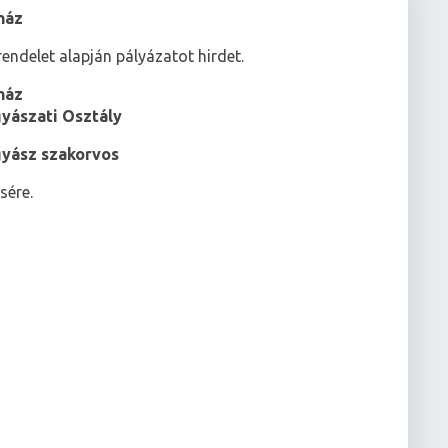
ház
endelet alapján pályázatot hirdet.
ház
yászati Osztály
yász szakorvos
sére.