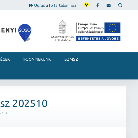
Ugrás a fő tartalomhoz
SÉGEK
ÍRJON NEKÜNK
SZMSZ
sz 202510
510