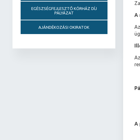
Za
EGÉSZSÉGFEJLESZTŐ KÓRHÁZ DÍJ
PÁLYÁZAT
A 
Az
AJÁNDÉKOZÁSI OKIRATOK
üg
Il
Az
re
Pá
A 