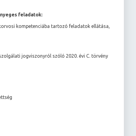
ényeges feladatok:
rvosi kompetenciába tartozó feladatok ellátása,
zolgálati jogviszonyról szóló 2020. évi C. törvény
ettség