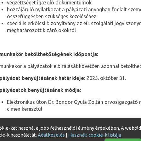
végzettséget igazoló dokumentumok
hozzájáruló nyilatkozat a pályázati anyagban foglalt szemé
összefüggésben szükséges kezeléséhez
speciális erkölcsi bizonyítvány az eü. szolgálati jogviszony
meghatározott kizáró okokról
munkakör betölthetőségének időpontja:
munkakör a pályázatok elbírálását követően azonnal betölthet
pályázat benyújtásának határideje:
2025. október 31.
pályázatok benyújtásának módja:
Elektronikus úton Dr. Bondor Gyula Zoltán orvosigazgató r
címen keresztül
pályázat elbírálásának határideje:
2025. november 10.
okie-kat használ a jobb felhasználói élmény érdekében. A webold
kie-k használatát.
Adatkezelés
|
Használt cookie-k listája