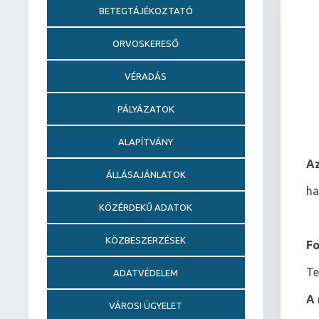
BETEGTÁJÉKOZTATÓ
ORVOSKERESŐ
VÉRADÁS
PÁLYÁZATOK
ALAPÍTVÁNY
Az
ÁLLÁSAJÁNLATOK
ha
KÖZÉRDEKŰ ADATOK
KÖZBESZERZÉSEK
Fo
Te
ADATVÉDELEM
A 
VÁROSI ÜGYELET