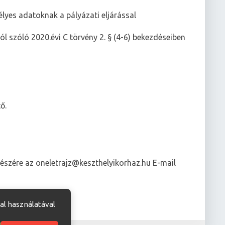
lyes adatoknak a pályázati eljárással
ról szóló 2020.évi C törvény 2. § (4-6) bekezdéseiben
ő.
észére az oneletrajz@keszthelyikorhaz.hu E-mail
al használatával