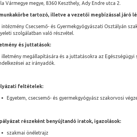
la Vármegye megye, 8360 Keszthely, Ady Endre utca 2.
munkakörbe tartozó, illetve a vezetői megbízással járó l
 intézmény Csecsemő- és Gyermekgyógyászati Osztályán szako
yeleti szolgálatban való részvétel.
letmény és juttatások:
 illetmény megállapítására és a juttatásokra az Egészségügyi s
ndelkezései az irányadók.
lyázati feltételek:
Egyetem, csecsemő- és gyermekgyógyász szakorvosi végz
pályázat részeként benyújtandó iratok, igazolások:
szakmai önéletrajz