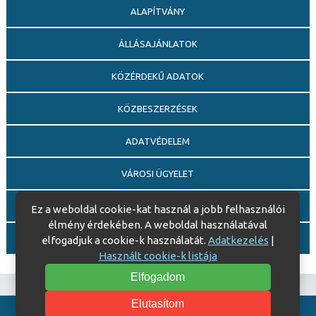
ALAPÍTVÁNY
ÁLLÁSAJÁNLATOK
KÖZÉRDEKŰ ADATOK
KÖZBESZERZÉSEK
ADATVÉDELEM
VÁROSI ÜGYELET
EGÉSZSÉGFEJLESZTŐ KÓRHÁZ DÍJ PÁLYÁZAT
Ez a weboldal cookie-kat használ a jobb felhasználói
élmény érdekében. A weboldal használatával
AJÁNDÉKOZÁSI OKIRATOK
elfogadjuk a cookie-k használatát.
Adatkezelés
|
Használt cookie-k listája
Elfogadom
Elutasítom