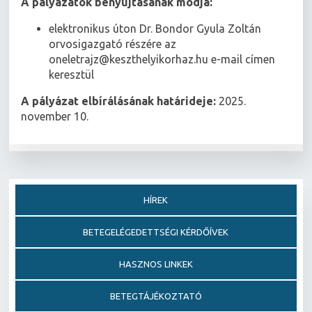
A pályázatok benyújtásának módja:
elektronikus úton Dr. Bondor Gyula Zoltán
orvosigazgató részére az
oneletrajz@keszthelyikorhaz.hu e-mail címen
keresztül
A pályázat elbírálásának határideje:
2025.
november 10.
HÍREK
BETEGELÉGEDETTSÉGI KÉRDŐÍVEK
HASZNOS LINKEK
BETEGTÁJÉKOZTATÓ