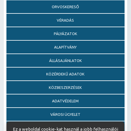
ORVOSKERESŐ
VÉRADÁS
PÁLYÁZATOK
ALAPÍTVÁNY
ÁLLÁSAJÁNLATOK
KÖZÉRDEKŰ ADATOK
KÖZBESZERZÉSEK
ADATVÉDELEM
VÁROSI ÜGYELET
EGÉSZSÉGFEJLESZTŐ KÓRHÁZ DÍJ PÁLYÁZAT
Ez a weboldal cookie-kat használ a jobb felhasználói