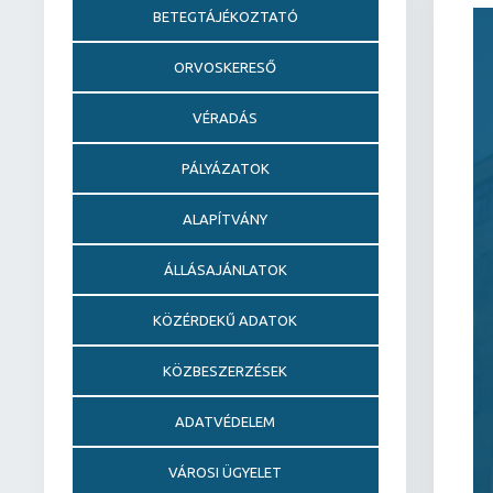
BETEGTÁJÉKOZTATÓ
ORVOSKERESŐ
VÉRADÁS
PÁLYÁZATOK
ALAPÍTVÁNY
ÁLLÁSAJÁNLATOK
KÖZÉRDEKŰ ADATOK
KÖZBESZERZÉSEK
ADATVÉDELEM
VÁROSI ÜGYELET