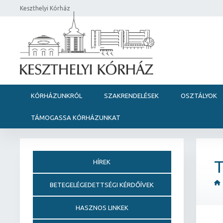
Keszthelyi Kórház
KÓRHÁZUNKRÓL
SZAKRENDELÉSEK
OSZTÁLYOK
TÁMOGASSA KÓRHÁZUNKAT
T
HÍREK
BETEGELÉGEDETTSÉGI KÉRDŐÍVEK
HASZNOS LINKEK