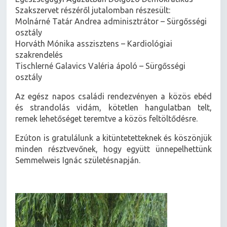
Szakszervet részéről jutalomban részesült:
Molnárné Tatár Andrea adminisztrátor – Sürgősségi
osztály
Horváth Mónika asszisztens – Kardiológiai
szakrendelés
Tischlerné Galavics Valéria ápoló – Sürgősségi
osztály
Az egész napos családi rendezvényen a közös ebéd
és strandolás vidám, kötetlen hangulatban telt,
remek lehetőséget teremtve a közös feltöltődésre.
Ezúton is gratulálunk a kitüntetetteknek és köszönjük
minden résztvevőnek, hogy együtt ünnepelhettünk
Semmelweis Ignác születésnapján.