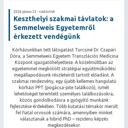
2026 június 25 - csütörtök
Keszthelyi szakmai távlatok: a
Semmelweis Egyetemről
érkezett vendégünk
Kórházunkban tett látogatást Turcsiné Dr. Czapári
Dóra, a Semmelweis Egyetem Transzlációs Medicina
Központ igazgatóhelyettese. A közelmúltban az
egyetemmel megkötött stratégiai együttműködési
megállapodásunk részleteiről tartott előadást. A
szakmai rendezvény, egy újabb kellemes hangulatú
kórházi PPT (pogácsa-pite találkozó), ismét
lehetőséget teremtett személyes találkozásokra,
közös gondolkodásra a gyógyító munkánk
fejlesztése érdekében. Több kutatási témakör merült
fel fiatal orvosok számára, amennyiben minket
választanak a hibrid PhD – rezidens képzés
megkezdésekor.