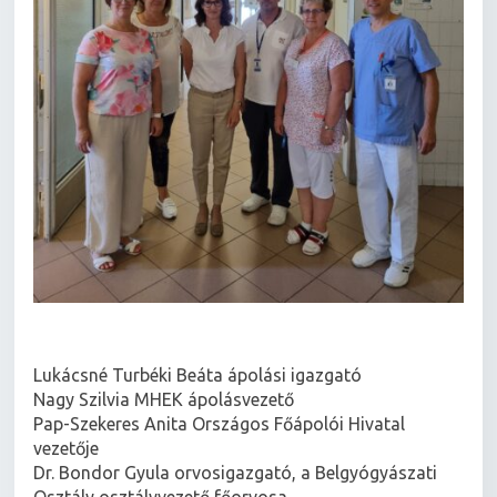
Lukácsné Turbéki Beáta ápolási igazgató
Nagy Szilvia MHEK ápolásvezető
Pap-Szekeres Anita Országos Főápolói Hivatal
vezetője
Dr. Bondor Gyula orvosigazgató, a Belgyógyászati
Osztály osztályvezető főorvosa