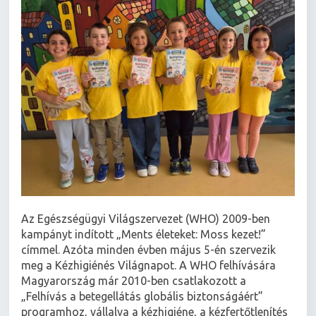
Az Egészségügyi Világszervezet (WHO) 2009-ben
kampányt indított „Ments életeket: Moss kezet!”
címmel. Azóta minden évben május 5-én szervezik
meg a Kézhigiénés Világnapot. A WHO felhívására
Magyarország már 2010-ben csatlakozott a
„Felhívás a betegellátás globális biztonságáért”
programhoz, vállalva a kézhigiéne, a kézfertőtlenítés