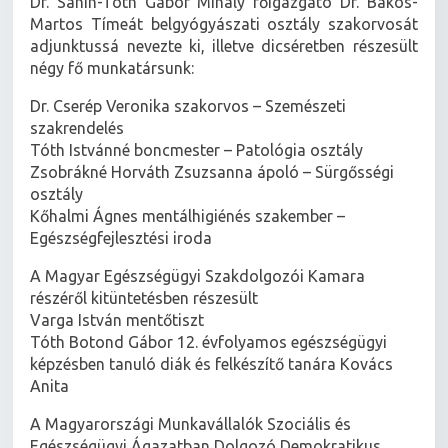
Dr. Sahin-Tóth Gábor Mihály főigazgató Dr. Bakos-
Martos Tímeát belgyógyászati osztály szakorvosát
adjunktussá nevezte ki, illetve dicséretben részesült
négy fő munkatársunk:
Dr. Cserép Veronika szakorvos – Szemészeti
szakrendelés
Tóth Istvánné boncmester – Patológia osztály
Zsobrákné Horváth Zsuzsanna ápoló – Sürgősségi
osztály
Kőhalmi Ágnes mentálhigiénés szakember –
Egészségfejlesztési iroda
A Magyar Egészségügyi Szakdolgozói Kamara
részéről kitüntetésben részesült
Varga István mentőtiszt
Tóth Botond Gábor 12. évfolyamos egészségügyi
képzésben tanuló diák és felkészítő tanára Kovács
Anita
A Magyarországi Munkavállalók Szociális és
Egészségügyi Ágazatban Dolgozó Demokratikus