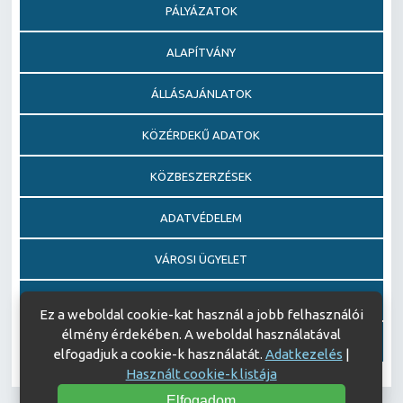
PÁLYÁZATOK
ALAPÍTVÁNY
ÁLLÁSAJÁNLATOK
KÖZÉRDEKŰ ADATOK
KÖZBESZERZÉSEK
ADATVÉDELEM
VÁROSI ÜGYELET
EGÉSZSÉGFEJLESZTŐ KÓRHÁZ DÍJ PÁLYÁZAT
Ez a weboldal cookie-kat használ a jobb felhasználói
élmény érdekében. A weboldal használatával
AJÁNDÉKOZÁSI OKIRATOK
elfogadjuk a cookie-k használatát.
Adatkezelés
|
Használt cookie-k listája
Elfogadom