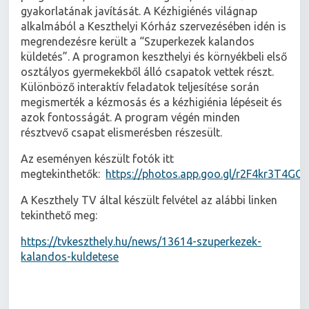
gyakorlatának javítását. A Kézhigiénés világnap
alkalmából a Keszthelyi Kórház szervezésében idén is
megrendezésre került a “Szuperkezek kalandos
küldetés”. A programon keszthelyi és környékbeli első
osztályos gyermekekből álló csapatok vettek részt.
Különböző interaktív feladatok teljesítése során
megismerték a kézmosás és a kézhigiénia lépéseit és
azok fontosságát. A program végén minden
résztvevő csapat elismerésben részesült.
Az eseményen készült fotók itt
megtekinthetők:
https://photos.app.goo.gl/r2F4kr3T4GG
A Keszthely TV által készült felvétel az alábbi linken
tekinthető meg:
https://tvkeszthely.hu/news/13614-szuperkezek-
kalandos-kuldetese