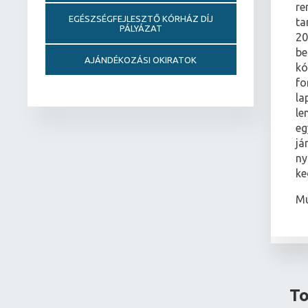
re
EGÉSZSÉGFEJLESZTŐ KÓRHÁZ DÍJ
ta
PÁLYÁZAT
20
be
AJÁNDÉKOZÁSI OKIRATOK
kó
fo
la
le
eg
já
ny
ke
Mu
To