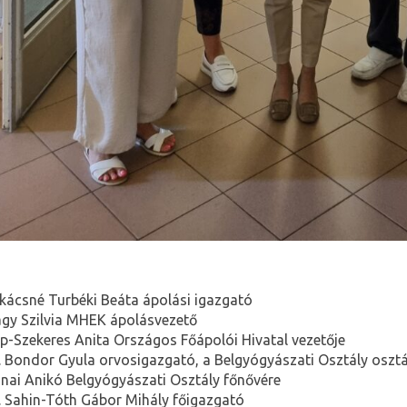
kácsné Turbéki Beáta ápolási igazgató
gy Szilvia MHEK ápolásvezető
p-Szekeres Anita Országos Főápolói Hivatal vezetője
. Bondor Gyula orvosigazgató, a Belgyógyászati Osztály oszt
nai Anikó Belgyógyászati Osztály főnővére
. Sahin-Tóth Gábor Mihály főigazgató