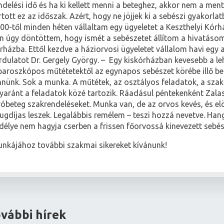
ndelési idő és ha ki kellett menni a beteghez, akkor nem a men
rtott ez az időszak. Azért, hogy ne jöjjek ki a sebészi gyakorl
00-től minden héten vállaltam egy ügyeletet a Keszthelyi Kórh
n úgy döntöttem, hogy ismét a sebészetet állítom a hivatáso
rházba. Ettől kezdve a háziorvosi ügyeletet vállalom havi egy
rdulatot Dr. Gergely György. – Egy kiskórházban kevesebb a le
paroszkópos műtétetektől az egynapos sebészet körébe illő b
nnünk. Sok a munka. A műtétek, az osztályos feladatok, a szak
yaránt a feladatok közé tartozik. Ráadásul péntekenként Zala
róbeteg szakrendeléseket. Munka van, de az orvos kevés, és el
ugdíjas leszek. Legalábbis remélem – teszi hozzá nevetve. Han
délye nem hagyja cserben a frissen főorvossá kinevezett sebé
nkájához további szakmai sikereket kívánunk!
vábbi hírek