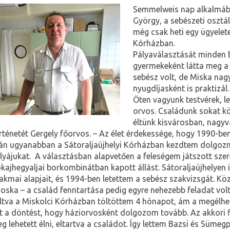
Semmelweis nap alkalmából
György, a sebészeti osztá
még csak heti egy ügyelete
Kórházban.
Pályaválasztását minden 
gyermekeként látta meg a
sebész volt, de Miska nag
nyugdíjasként is praktizál
Öten vagyunk testvérek, l
orvos. Családunk sokat kö
éltünk kisvárosban, nagyv
rténetét Gergely főorvos. – Az élet érdekessége, hogy 1990-
án ugyanabban a Sátoraljaújhelyi Kórházban kezdtem dolgozni,
lyájukat. A választásban alapvetően a feleségem játszott szer
kajhegyaljai borkombinátban kapott állást. Sátoraljaújhelyen 
akmai alapjait, és 1994-ben letettem a sebész szakvizsgát.
Köz
roska – a család fenntartása pedig egyre nehezebb feladat volt
ltva a Miskolci Kórházban töltöttem 4 hónapot, ám a megélh
t a döntést, hogy háziorvosként dolgozom tovább. Az akkori f
g lehetett élni, eltartva a családot. Így lettem Bazsi és Süme