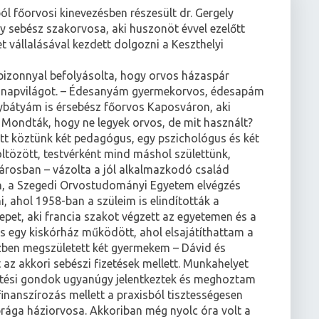
 főorvosi kinevezésben részesült dr. Gergely
ly sebész szakorvosa, aki huszonöt évvel ezelőtt
t vállalásával kezdett dolgozni a Keszthelyi
bizonnyal befolyásolta, hogy orvos házaspár
 napvilágot. – Édesanyám gyermekorvos, édesapám
ybátyám is érsebész főorvos Kaposváron, aki
. Mondták, hogy ne legyek orvos, de mit használt?
ett köztünk két pedagógus, egy pszichológus és két
ltözött, testvérként mind máshol születtünk,
árosban – vázolta a jól alkalmazkodó család
ben, a Szegedi Orvostudományi Egyetem elvégzés
 ahol 1958-ban a szüleim is elindították a
epet, aki francia szakot végzett az egyetemen és a
is egy kiskórház működött, ahol elsajátíthattam a
ben megszületett két gyermekem – Dávid és
 az akkori sebészi fizetések mellett. Munkahelyet
etési gondok ugyanúgy jelentkeztek és meghoztam
inanszírozás mellett a praxisból tisztességesen
gprága háziorvosa. Akkoriban még nyolc óra volt a