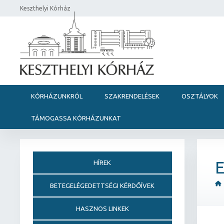
Keszthelyi Kórház
KÓRHÁZUNKRÓL
SZAKRENDELÉSEK
OSZTÁLYOK
TÁMOGASSA KÓRHÁZUNKAT
E
HÍREK
BETEGELÉGEDETTSÉGI KÉRDŐÍVEK
HASZNOS LINKEK