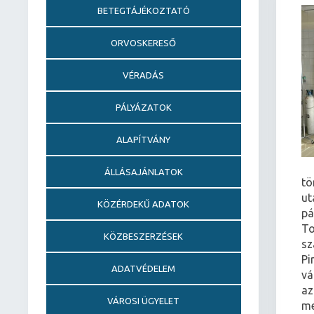
BETEGTÁJÉKOZTATÓ
ORVOSKERESŐ
VÉRADÁS
PÁLYÁZATOK
ALAPÍTVÁNY
ÁLLÁSAJÁNLATOK
tö
ut
KÖZÉRDEKŰ ADATOK
pá
To
KÖZBESZERZÉSEK
sz
Pi
ADATVÉDELEM
vá
az
VÁROSI ÜGYELET
me