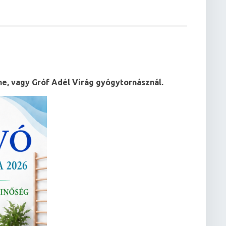
ó
ne, vagy Gróf Adél Virág gyógytornásznál.