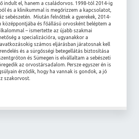
tő indult el, hanem a családorvos. 1998-tól 2014-ig
atból és a klinikummal is megőrizzem a kapcsolatot,
áz sebészetén. Miután felnőttek a gyerekek, 2014-
m középpontjába és főállású orvosként beléptem a
 alkalommal – ismertette az újabb szakmai
hetőség a specializációra, ugyanakkor a
eavatkozásokig számos eljárásban járatosnak kell
rendelés és a sürgősségi betegellátás biztosítása
szentgróton és Sümegen is elvállaltam a sebészeti
öregedik az orvostársadalom. Persze egyszer én is
gsúlyain érződik, hogy ha vannak is gondok, a jó
sz szakorvost.