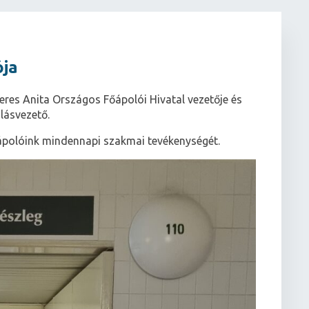
ója
eres Anita Országos Főápolói Hivatal vezetője és
lásvezető.
ápolóink mindennapi szakmai tevékenységét.