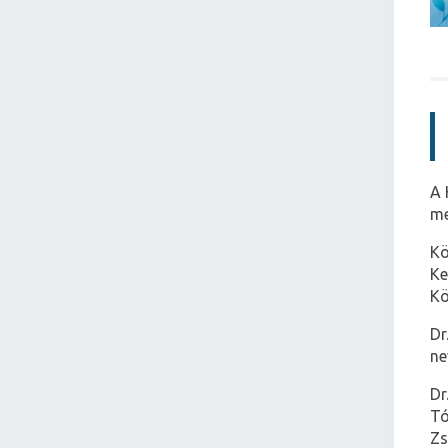
A 
me
Kö
Ke
Kö
Dr
ne
Dr
Tó
Zs