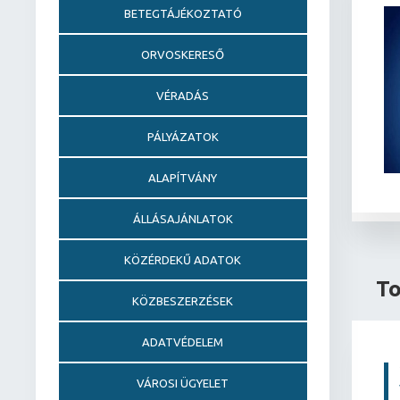
BETEGTÁJÉKOZTATÓ
ORVOSKERESŐ
VÉRADÁS
PÁLYÁZATOK
ALAPÍTVÁNY
ÁLLÁSAJÁNLATOK
KÖZÉRDEKŰ ADATOK
To
KÖZBESZERZÉSEK
ADATVÉDELEM
VÁROSI ÜGYELET