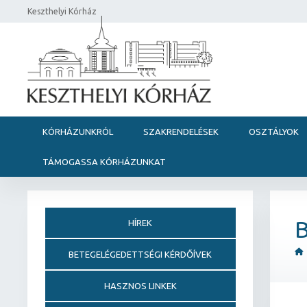
Keszthelyi Kórház
KÓRHÁZUNKRÓL
SZAKRENDELÉSEK
OSZTÁLYOK
TÁMOGASSA KÓRHÁZUNKAT
B
HÍREK
BETEGELÉGEDETTSÉGI KÉRDŐÍVEK
HASZNOS LINKEK