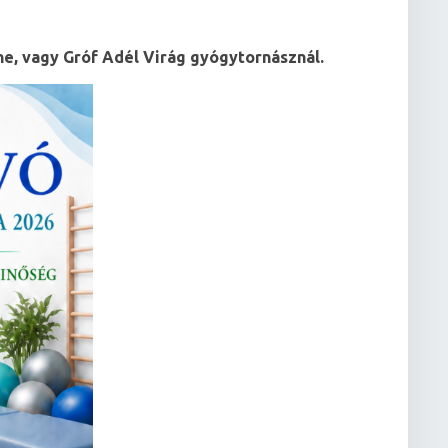
ó
ne, vagy Gróf Adél Virág gyógytornásznál.