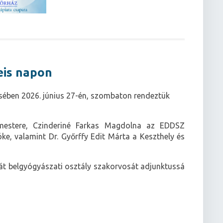
eis napon
sében 2026. június 27-én, szombaton rendeztük
mestere, Czinderiné Farkas Magdolna az EDDSZ
e, valamint Dr. Győrffy Edit Márta a Keszthely és
át belgyógyászati osztály szakorvosát adjunktussá