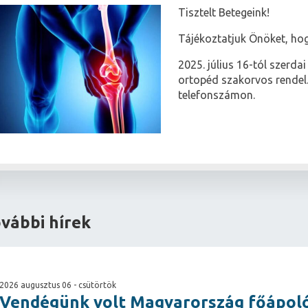
Tis
ztelt Betegeink!
Tájékoztatjuk Önöket, hog
2025. július 16-tól szerda
ortopéd szakorvos rendel.
telefonszámon.
vábbi hírek
2026 augusztus 06 - csütörtök
Vendégünk volt Magyarország főápol