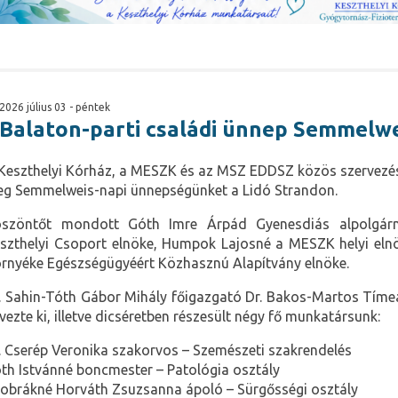
2026 július 03 - péntek
Balaton-parti családi ünnep Semmelw
Keszthelyi Kórház, a MESZK és az MSZ EDDSZ közös szervezé
g Semmelweis-napi ünnepségünket a Lidó Strandon.
szöntőt mondott Góth Imre Árpád Gyenesdiás alpolgár
szthelyi Csoport elnöke, Humpok Lajosné a MESZK helyi elnök
rnyéke Egészségügyéért Közhasznú Alapítvány elnöke.
. Sahin-Tóth Gábor Mihály főigazgató Dr. Bakos-Martos Tíme
vezte ki, illetve dicséretben részesült négy fő munkatársunk:
. Cserép Veronika szakorvos – Szemészeti szakrendelés
th Istvánné boncmester – Patológia osztály
obrákné Horváth Zsuzsanna ápoló – Sürgősségi osztály