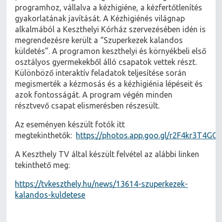
programhoz, vállalva a kézhigiéne, a kézfertőtlenítés
gyakorlatának javítását. A Kézhigiénés világnap
alkalmából a Keszthelyi Kórház szervezésében idén is
megrendezésre került a “Szuperkezek kalandos
küldetés”. A programon keszthelyi és környékbeli első
osztályos gyermekekből álló csapatok vettek részt.
Különböző interaktív feladatok teljesítése során
megismerték a kézmosás és a kézhigiénia lépéseit és
azok fontosságát. A program végén minden
résztvevő csapat elismerésben részesült.
Az eseményen készült fotók itt
megtekinthetők:
https://photos.app.goo.gl/r2F4kr3T4GG
A Keszthely TV által készült felvétel az alábbi linken
tekinthető meg:
https://tvkeszthely.hu/news/13614-szuperkezek-
kalandos-kuldetese