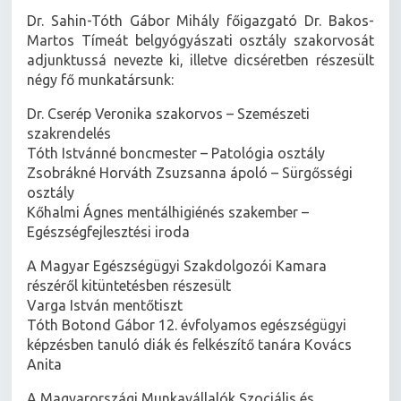
Dr. Sahin-Tóth Gábor Mihály főigazgató Dr. Bakos-
Martos Tímeát belgyógyászati osztály szakorvosát
adjunktussá nevezte ki, illetve dicséretben részesült
négy fő munkatársunk:
Dr. Cserép Veronika szakorvos – Szemészeti
szakrendelés
Tóth Istvánné boncmester – Patológia osztály
Zsobrákné Horváth Zsuzsanna ápoló – Sürgősségi
osztály
Kőhalmi Ágnes mentálhigiénés szakember –
Egészségfejlesztési iroda
A Magyar Egészségügyi Szakdolgozói Kamara
részéről kitüntetésben részesült
Varga István mentőtiszt
Tóth Botond Gábor 12. évfolyamos egészségügyi
képzésben tanuló diák és felkészítő tanára Kovács
Anita
A Magyarországi Munkavállalók Szociális és