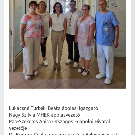
Lukácsné Turbéki Beáta ápolási igazgató
Nagy Szilvia MHEK ápolásvezető
Pap-Szekeres Anita Országos Főápolói Hivatal
vezetője
Dr. Bondor Gyula orvosigazgató, a Belgyógyászati