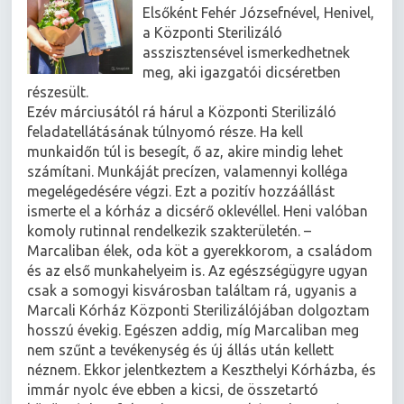
Elsőként Fehér Józsefnével, Henivel,
a Központi Sterilizáló
asszisztensével ismerkedhetnek
meg, aki igazgatói dicséretben
részesült.
Ezév márciusától rá hárul a Központi Sterilizáló
feladatellátásának túlnyomó része. Ha kell
munkaidőn túl is besegít, ő az, akire mindig lehet
számítani. Munkáját precízen, valamennyi kolléga
megelégedésére végzi. Ezt a pozitív hozzáállást
ismerte el a kórház a dicsérő oklevéllel. Heni valóban
komoly rutinnal rendelkezik szakterületén. –
Marcaliban élek, oda köt a gyerekkorom, a családom
és az első munkahelyeim is. Az egészségügyre ugyan
csak a somogyi kisvárosban találtam rá, ugyanis a
Marcali Kórház Központi Sterilizálójában dolgoztam
hosszú évekig. Egészen addig, míg Marcaliban meg
nem szűnt a tevékenység és új állás után kellett
néznem. Ekkor jelentkeztem a Keszthelyi Kórházba, és
immár nyolc éve ebben a kicsi, de összetartó