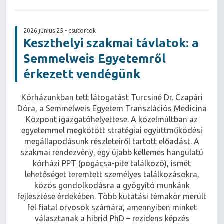
2026 június 25 - csütörtök
Keszthelyi szakmai távlatok: a
Semmelweis Egyetemről
érkezett vendégünk
Kórházunkban tett látogatást Turcsiné Dr. Czapári
Dóra, a Semmelweis Egyetem Transzlációs Medicina
Központ igazgatóhelyettese. A közelmúltban az
egyetemmel megkötött stratégiai együttműködési
megállapodásunk részleteiről tartott előadást. A
szakmai rendezvény, egy újabb kellemes hangulatú
kórházi PPT (pogácsa-pite találkozó), ismét
lehetőséget teremtett személyes találkozásokra,
közös gondolkodásra a gyógyító munkánk
fejlesztése érdekében. Több kutatási témakör merült
fel fiatal orvosok számára, amennyiben minket
választanak a hibrid PhD – rezidens képzés