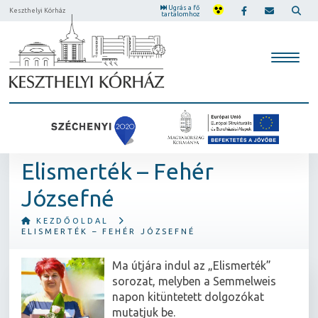
Ugrás a fő
Keszthelyi Kórház
tartalomhoz
Elismerték – Fehér
Józsefné
KEZDŐOLDAL
ELISMERTÉK – FEHÉR JÓZSEFNÉ
Ma útjára indul az „Elismerték”
sorozat, melyben a Semmelweis
napon kitüntetett dolgozókat
mutatjuk be.