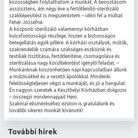
közösségben folytathatom a munkát. A beosztásom
asszisztens, ám négy éve a fertőtlenítő-sterilizáló
szakképesítést is megszereztem – idézi fel a múltat
Fehér Józsefné.
A központi sterilizáló valamennyi kórházban
kulcsfontosságú részlege, hiszen a biztonságos
betegellátás egyik pillére. A kórházi osztályok, műtők,
szakrendelők számára szükséges eszközök és
textiliák tisztítása, fertőtlenítése, csomagolása és
sterilizálása nagy körültekintést igénylő feladat. –
Munkánknak köszönhetően napi kapcsolatban állunk
a műtősökkel és a vezető ápolókkal. Mindenki
felelősségteljesen végzi a munkáját, és jó a hangulat.
Én nagyon szeretek a Keszthelyi Kórházban dolgozni
– összegzi mindennapjait Heni.
Szakmai elismeréséhez ezúton is gratulálunk és
további sikeres munkát kívánunk!
További hírek