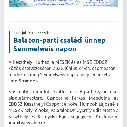
2026 július 03 - péntek
Balaton-parti családi ünnep
Semmelweis napon
A Keszthelyi Kórház, a MESZK és az MSZ EDDSZ
közös szervezésében 2026. június 27-én, szombaton
rendeztük meg Semmelweis-napi ünnepségünket a
Lidó Strandon.
Köszöntőt mondott Góth Imre Árpád Gyenesdiás
alpolgármestere, Czinderiné Farkas Magdolna az
EDDSZ Keszthelyi Csoport elnöke, Humpok Lajosné a
MESZK helyi elnöke, valamint Dr. Győrffy Edit Márta a
Keszthely és Környéke Egészségügyéért Közhasznú
Alapítvány elnöke.