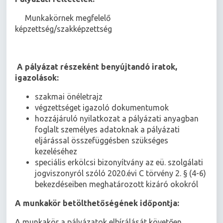
 Munkakörnek megfelelő
képzettség/szakképzettség
A pályázat részeként benyújtandó iratok,
igazolások:
szakmai önéletrajz
végzettséget igazoló dokumentumok
hozzájáruló nyilatkozat a pályázati anyagban
foglalt személyes adatoknak a pályázati
eljárással összefüggésben szükséges
kezeléséhez
speciális erkölcsi bizonyítvány az eü. szolgálati
jogviszonyról szóló 2020.évi C törvény 2. § (4-6)
bekezdéseiben meghatározott kizáró okokról
A munkakör betölthetőségének időpontja:
A munkakör a pályázatok elbírálását követően