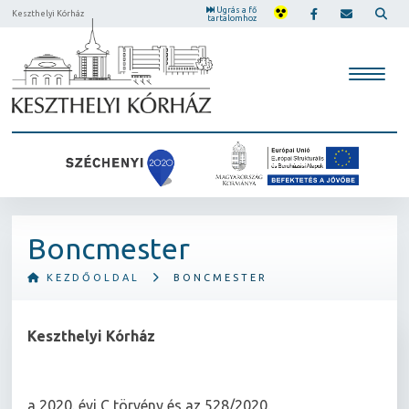
Ugrás a fő
Keszthelyi Kórház
tartalomhoz
Boncmester
KEZDŐOLDAL
BONCMESTER
Keszthelyi Kórház
a 2020. évi C törvény és az 528/2020.