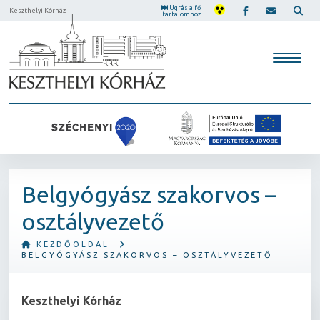
Ugrás a fő
Keszthelyi Kórház
tartalomhoz
Belgyógyász szakorvos –
osztályvezető
KEZDŐOLDAL
BELGYÓGYÁSZ SZAKORVOS – OSZTÁLYVEZETŐ
Keszthelyi Kórház